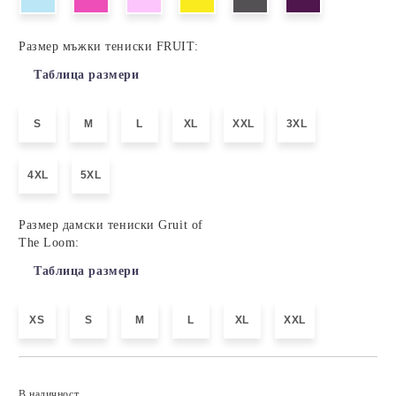
Размер мъжки тениски FRUIT:
Таблица размери
S
M
L
XL
XXL
3XL
4XL
5XL
Размер дамски тениски Gruit of
The Loom:
Таблица размери
XS
S
M
L
XL
XXL
Добави в желани
В наличност