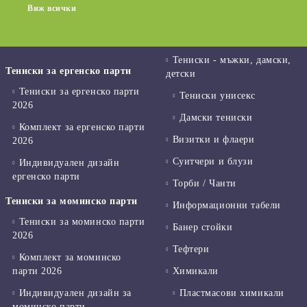
Виж всички
Тениски - мъжки, дамски,
Тениски за ергенско парти
детски
Тениски за ергенско парти
Тениски унисекс
2026
Дамски тениски
Комплект за ергенско парти
Визитки и флаери
2026
Суитчери и блузи
Индивидуален дизайн
ергенско парти
Торби / Чанти
Тениски за моминско парти
Информационни табели
Тениски за моминско парти
Банер стойки
2026
Тефтери
Комплект за моминско
парти 2026
Химикали
Индивидуален дизайн за
Пластмасови химикали
моминско парти