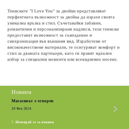
Тениските "I Love You" за двойки представляват
перфектната възможност за двойка да изрази своята
уникална връзка и стил. Съчетавайки забавни,
романтични и персонализирани надписи, тези тениски
предоставят възможност за съвпадение и
синхронизация във външния вид. Изработени от
висококачествени материали, те осигуряват комфорт и
стил за двамата партньори, като ги правят идеален
избор за специални моменти или всекидневно носене.
Новини
Магазинът е отворен
Сезо
Крат
20 Фев 2024
15 Де
Абонирай се за новини