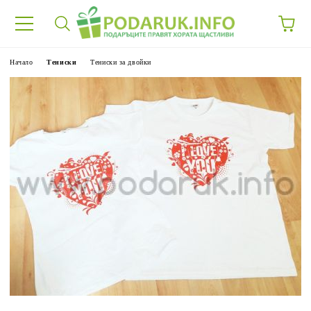
Начало
Тениски
Тениски за двойки