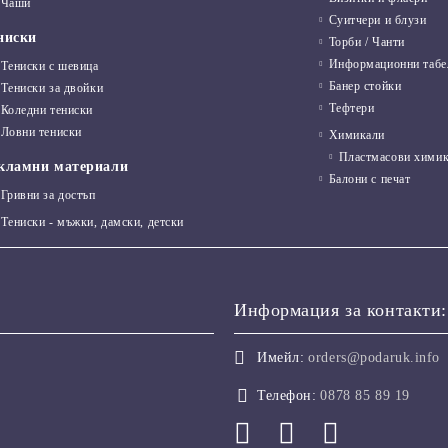
Чаши
Суитчери и блузи
ниски
Торби / Чанти
Информационни табе
Тениски с шевица
Банер стойки
Тениски за двойки
Тефтери
Коледни тениски
Ловни тениски
Химикали
Пластмасови хими
кламни материали
Балони с печат
Гривни за достъп
Тениски - мъжки, дамски, детски
Информация за контакти:
Имейл:
orders@podaruk.info
Телефон:
0878 85 89 19