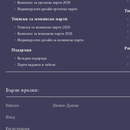
Комплект за ергенско парти 2026
ФОТОСТЕНА под наем
Индивидуален дизайн ергенско парти
Те
Купи, медали, плакети и значки
Тениски за моминско парти
Медали
Тениски за моминско парти 2026
Комплект за моминско парти 2026
Плакети
Индивидуален дизайн за моминско парти
Значки
Ре
Подаръци
Фигури
Коледни подаръци
Парти надписи и табели
Бързи връзки:
Начало
Лични Данни
Вход
Регистрация