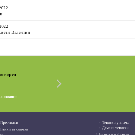
2022
ти
2022
Свети Валентин
отворен
Сезонна разпродажба
ИСКА ЗА ЕРГЕНСКО
ТЕНИСКА ЗА МОМИНСК
Кратка извадка от новината
ТИ С НАДПИС GAME
ПАРТИ С НАДПИС
R, ИМЕ НА
ОТБОРЪТ НА БУЛКАТА И
15 Дек 2022
€9.20
17.99 лв.
€9.20
17.99 лв.
ДОЖЕНЕЦА И ДАТА
ЕЛЕМЕНТ ПРЪСТЕН
за новини
Престилки
Тениски унисекс
Дамски тениски
Рамки за снимки
Визитки и флаери