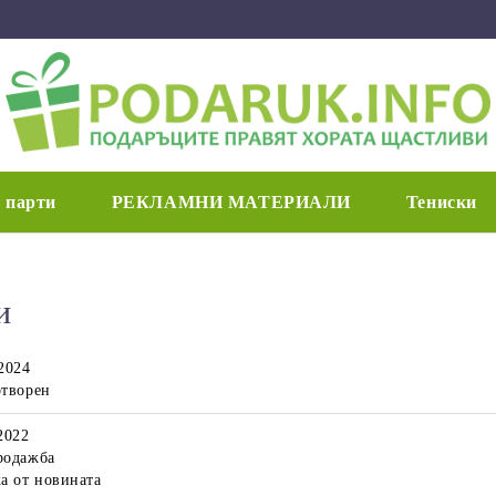
 парти
РЕКЛАМНИ МАТЕРИАЛИ
Тениски
и
2024
отворен
2022
родажба
а от новината