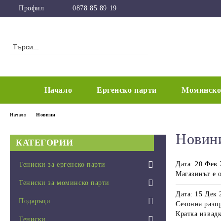
Профил
0878 85 89 19
Начало
Ергенско парти
Моминско
Начало
Новини
Новин
КАТЕГОРИИ
Дата: 20 Фев 
Тениски за ергенско парти
Магазинът е 
Тениски за ергенско парти 2026
Тениски за моминско парти
Дата: 15 Дек 
Комплект за ергенско парти 2026
Тениски за моминско парти 2026
Подаръци
Сезонна разп
Кратка извадк
Индивидуален дизайн ергенско
Комплект за моминско парти 2026
Коледни подаръци
Тениски