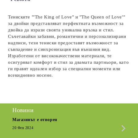
Ние ще се свържем с вас в рамките на работния ден.
Тениските "'The King of Love" и "The Queen of Love'"
за двойки представляват перфектната възможност за
двойка да изрази своята уникална връзка и стил.
Съчетавайки забавни, романтични и персонализирани
надписи, тези тениски предоставят възможност за
съвпадение и синхронизация във външния вид.
Изработени от висококачествени материали, те
осигуряват комфорт и стил за двамата партньори, като
ги правят идеален избор за специални моменти или
всекидневно носене.
Новини
Магазинът е отворен
Сезо
Крат
20 Фев 2024
15 Де