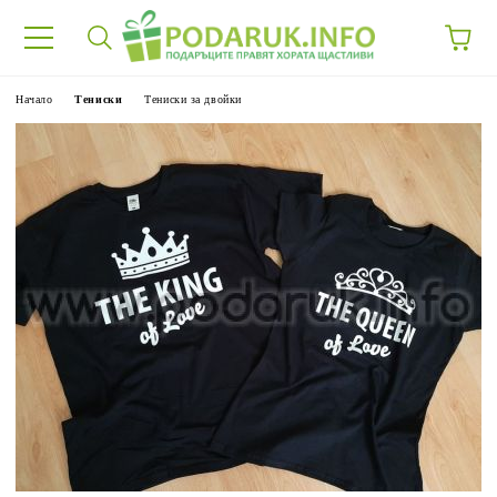
Начало
Тениски
Тениски за двойки