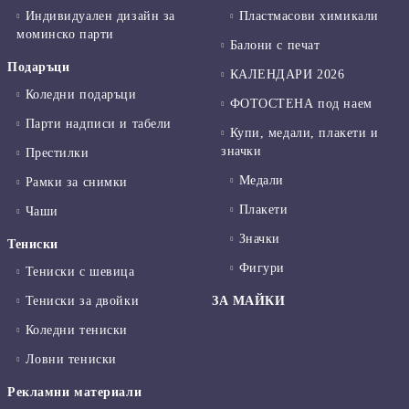
Индивидуален дизайн за
Пластмасови химикали
моминско парти
Балони с печат
Подаръци
КАЛЕНДАРИ 2026
Коледни подаръци
ФОТОСТЕНА под наем
Парти надписи и табели
Купи, медали, плакети и
значки
Престилки
Медали
Рамки за снимки
Плакети
Чаши
Значки
Тениски
Фигури
Тениски с шевица
Тениски за двойки
ЗА МАЙКИ
Коледни тениски
Ловни тениски
Рекламни материали