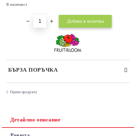
Добави в желани
В наличност
БЪРЗА ПОРЪЧКА
САМО ПОПЪЛНЕТЕ 3 ПОЛЕТА
Оцени продукта
Детайлно описание
Съгласен съм с
Политиката за лични данни
Ревюта