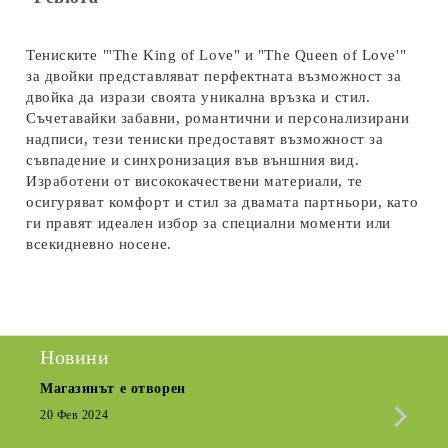
Ние ще се свържем с вас в рамките на работния ден.
Тениските "'The King of Love" и "The Queen of Love'"
за двойки представляват перфектната възможност за
двойка да изрази своята уникална връзка и стил.
Съчетавайки забавни, романтични и персонализирани
надписи, тези тениски предоставят възможност за
съвпадение и синхронизация във външния вид.
Изработени от висококачествени материали, те
осигуряват комфорт и стил за двамата партньори, като
ги правят идеален избор за специални моменти или
всекидневно носене.
Новини
Магазинът е отворен
Сезо
Крат
20 Фев 2024
15 Де