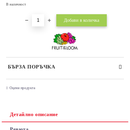
Добави в желани
В наличност
БЪРЗА ПОРЪЧКА
САМО ПОПЪЛНЕТЕ 3 ПОЛЕТА
Оцени продукта
Детайлно описание
Съгласен съм с
Политиката за лични данни
Ревюта