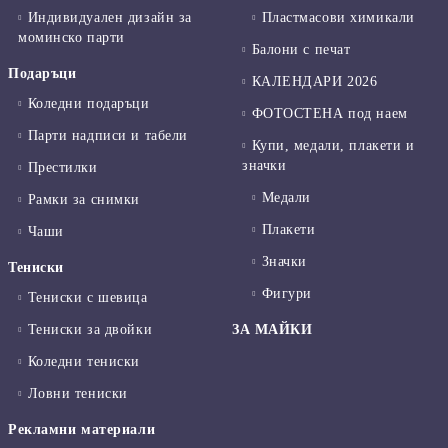
Индивидуален дизайн за
Пластмасови химикали
моминско парти
Балони с печат
Подаръци
КАЛЕНДАРИ 2026
Коледни подаръци
ФОТОСТЕНА под наем
Парти надписи и табели
Купи, медали, плакети и
значки
Престилки
Медали
Рамки за снимки
Плакети
Чаши
Значки
Тениски
Фигури
Тениски с шевица
Тениски за двойки
ЗА МАЙКИ
Коледни тениски
Ловни тениски
Рекламни материали