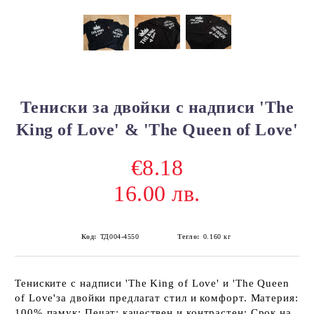
Тениски за двойки с надписи 'The
King of Love' & 'The Queen of Love'
€8.18
16.00 лв.
Код:
ТД004-4550
Тегло:
0.160
кг
Тениските с надписи 'The King of Love' и 'The Queen
of Love'за двойки предлагат стил и комфорт. Материя:
100% памук; Печат: качествен и контрастен; Срок на