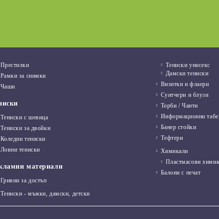
03 Авг 2022
Престилки
Тениски унисекс
Дамски тениски
Рамки за снимки
Визитки и флаери
Чаши
Суитчери и блузи
ниски
Торби / Чанти
Информационни табе
Тениски с шевица
Банер стойки
Тениски за двойки
Тефтери
Коледни тениски
Ловни тениски
Химикали
Пластмасови хими
кламни материали
Балони с печат
Гривни за достъп
Тениски - мъжки, дамски, детски