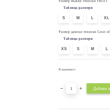
Размер мъжки тениски FRUIT:
Таблица размери
S
M
L
XL
Размер дамски тениски Gruit o
Таблица размери
XS
S
M
L
В наличност