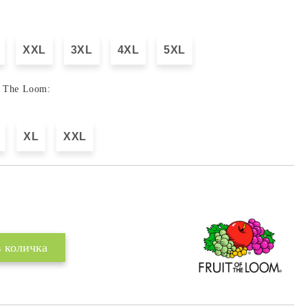
XXL
3XL
4XL
5XL
f The Loom:
XL
XXL
Добави в желани