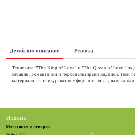
Детайлно описание
Ревюта
Тениските "'The King of Love" и "The Queen of Love'" з
забавни, романтични и персонализирани надписи, тези т
материали, те осигуряват комфорт и стил за двамата пар
Новини
Магазинът е отворен
Сезонна разпрода
Кратка извадка от