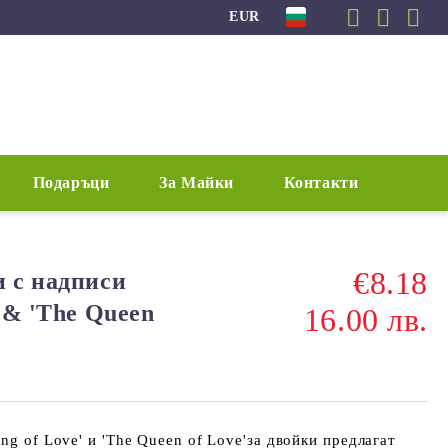
EUR
Подаръци
За Майки
Контакти
€8.18
и с надписи
' & 'The Queen
16.00 лв.
ng of Love' и 'The Queen of Love'за двойки предлагат