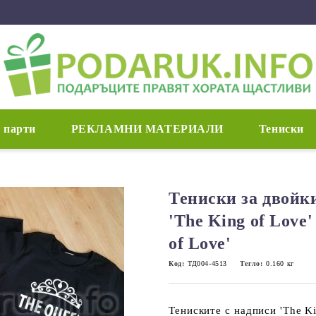
 парти
РЕКЛАМНИ МАТЕРИАЛИ
Тениски
Тениски за двойк
'The King of Love
of Love'
Код:
ТД004-4513
Тегло:
0.160
кг
Тениските с надписи 'The Ki