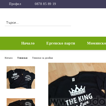
Профил
0878 85 89 19
Начало
Ергенско парти
Моминско
Начало
Тениски
Тениски за двойки