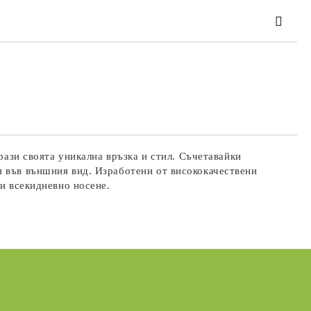
та за лични данни
те на работния ден.
рази своята уникална връзка и стил. Съчетавайки
я във външния вид. Изработени от висококачествени
ли всекидневно носене.
Подаръци за Свети Валентин