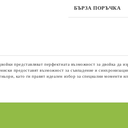
БЪРЗА ПОРЪЧКА
САМО ПОПЪЛНЕТЕ 3 ПОЛЕТА
Съгласен съм с
Политика
Ние ще се свържем с вас в рамки
а двойки представляват перфектната възможност за двойка да из
ениски предоставят възможност за съвпадение и синхронизаци
тньори, като ги правят идеален избор за специални моменти и
жба
Нови продукти
 новината