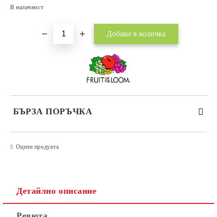
Добави в желани
В наличност
БЪРЗА ПОРЪЧКА
САМО ПОПЪЛНЕТЕ 3 ПОЛЕТА
Оцени продукта
Детайлно описание
Съгласен съм с
Политиката за лични данни
Ревюта