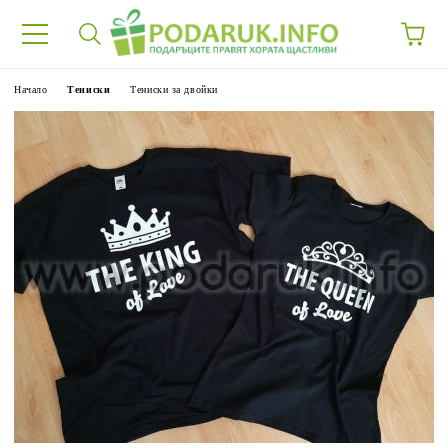
Начало
Тениски
Тениски за двойки