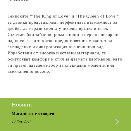
Ние ще се свържем с вас в рамките на работния ден.
Тениските "'The King of Love" и "The Queen of Love'"
за двойки представляват перфектната възможност за
двойка да изрази своята уникална връзка и стил.
Съчетавайки забавни, романтични и персонализирани
надписи, тези тениски предоставят възможност за
съвпадение и синхронизация във външния вид.
Изработени от висококачествени материали, те
осигуряват комфорт и стил за двамата партньори, като
ги правят идеален избор за специални моменти или
всекидневно носене.
Новини
Магазинът е отворен
Сезо
Крат
20 Фев 2024
15 Де