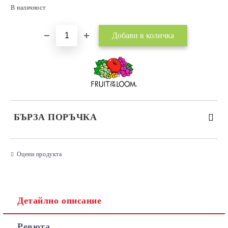
Добави в желани
В наличност
БЪРЗА ПОРЪЧКА
САМО ПОПЪЛНЕТЕ 3 ПОЛЕТА
Оцени продукта
Детайлно описание
Съгласен съм с
Политиката за лични данни
Ревюта