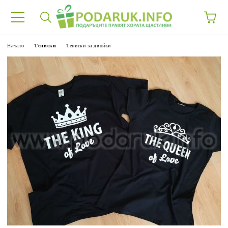
Начало
Тениски
Тениски за двойки