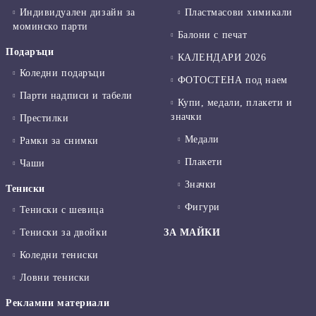
Индивидуален дизайн за
Пластмасови химикали
моминско парти
Балони с печат
Подаръци
КАЛЕНДАРИ 2026
Коледни подаръци
ФОТОСТЕНА под наем
Парти надписи и табели
Купи, медали, плакети и
значки
Престилки
Медали
Рамки за снимки
Плакети
Чаши
Значки
Тениски
Фигури
Тениски с шевица
Тениски за двойки
ЗА МАЙКИ
Коледни тениски
Ловни тениски
Рекламни материали