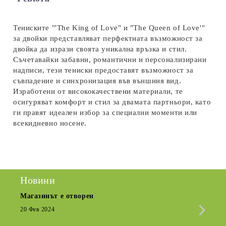
Ние ще се свържем с вас в рамките на работния ден.
Тениските "'The King of Love" и "The Queen of Love'"
за двойки представляват перфектната възможност за
двойка да изрази своята уникална връзка и стил.
Съчетавайки забавни, романтични и персонализирани
надписи, тези тениски предоставят възможност за
съвпадение и синхронизация във външния вид.
Изработени от висококачествени материали, те
осигуряват комфорт и стил за двамата партньори, като
ги правят идеален избор за специални моменти или
всекидневно носене.
Новини
Магазинът е отворен
Сезо
Крат
20 Фев 2024
15 Де