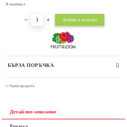
Добави в желани
В наличност
БЪРЗА ПОРЪЧКА
САМО ПОПЪЛНЕТЕ 3 ПОЛЕТА
Оцени продукта
Детайлно описание
Съгласен съм с
Политиката за лични данни
Ревюта