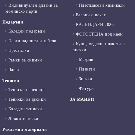
Индивидуален дизайн за
Пластмасови химикали
моминско парти
Балони с печат
Подаръци
КАЛЕНДАРИ 2026
Коледни подаръци
ФОТОСТЕНА под наем
Парти надписи и табели
Купи, медали, плакети и
значки
Престилки
Медали
Рамки за снимки
Плакети
Чаши
Значки
Тениски
Фигури
Тениски с шевица
Тениски за двойки
ЗА МАЙКИ
Коледни тениски
Ловни тениски
Рекламни материали