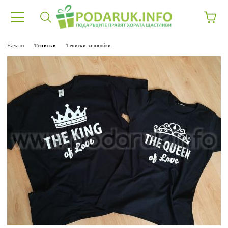
Начало
Тениски
Тениски за двойки