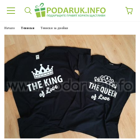
Начало
Тениски
Тениски за двойки