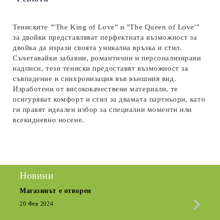
Ние ще се свържем с вас в рамките на работния ден.
Тениските "'The King of Love" и "The Queen of Love'"
за двойки представляват перфектната възможност за
двойка да изрази своята уникална връзка и стил.
Съчетавайки забавни, романтични и персонализирани
надписи, тези тениски предоставят възможност за
съвпадение и синхронизация във външния вид.
Изработени от висококачествени материали, те
осигуряват комфорт и стил за двамата партньори, като
ги правят идеален избор за специални моменти или
всекидневно носене.
Новини
Магазинът е отворен
Сезо
Крат
20 Фев 2024
15 Де