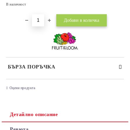
Добави в желани
В наличност
БЪРЗА ПОРЪЧКА
САМО ПОПЪЛНЕТЕ 3 ПОЛЕТА
Оцени продукта
Детайлно описание
Съгласен съм с
Политиката за лични данни
Ревюта