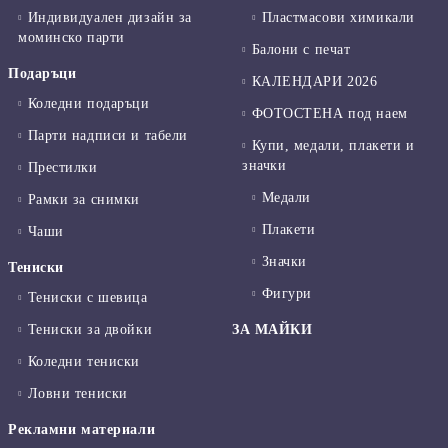
Индивидуален дизайн за
Пластмасови химикали
моминско парти
Балони с печат
Подаръци
КАЛЕНДАРИ 2026
Коледни подаръци
ФОТОСТЕНА под наем
Парти надписи и табели
Купи, медали, плакети и
значки
Престилки
Медали
Рамки за снимки
Плакети
Чаши
Значки
Тениски
Фигури
Тениски с шевица
Тениски за двойки
ЗА МАЙКИ
Коледни тениски
Ловни тениски
Рекламни материали