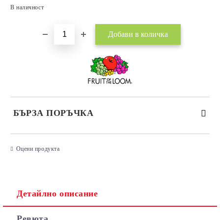
Добави в желани
В наличност
БЪРЗА ПОРЪЧКА
САМО ПОПЪЛНЕТЕ 3 ПОЛЕТА
Оцени продукта
Детайлно описание
Съгласен съм с
Политиката за лични данни
Ревюта