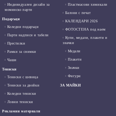
Индивидуален дизайн за
Пластмасови химикали
моминско парти
Балони с печат
Подаръци
КАЛЕНДАРИ 2026
Коледни подаръци
ФОТОСТЕНА под наем
Парти надписи и табели
Купи, медали, плакети и
значки
Престилки
Медали
Рамки за снимки
Плакети
Чаши
Значки
Тениски
Фигури
Тениски с шевица
Тениски за двойки
ЗА МАЙКИ
Коледни тениски
Ловни тениски
Рекламни материали