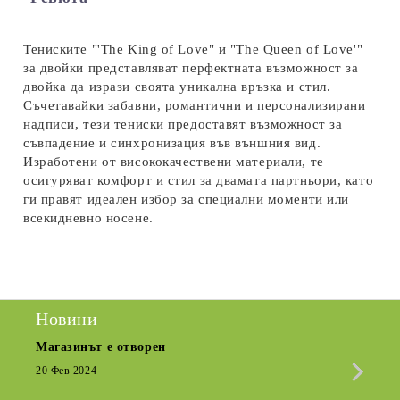
Ние ще се свържем с вас в рамките на работния ден.
Тениските "'The King of Love" и "The Queen of Love'"
за двойки представляват перфектната възможност за
двойка да изрази своята уникална връзка и стил.
Съчетавайки забавни, романтични и персонализирани
надписи, тези тениски предоставят възможност за
съвпадение и синхронизация във външния вид.
Изработени от висококачествени материали, те
осигуряват комфорт и стил за двамата партньори, като
ги правят идеален избор за специални моменти или
всекидневно носене.
Новини
Магазинът е отворен
Сезо
Крат
20 Фев 2024
15 Де