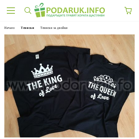
Начало
Тениски
Тениски за двойки