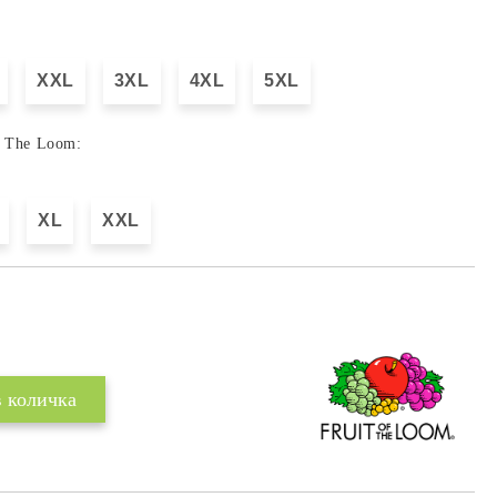
XXL
3XL
4XL
5XL
f The Loom:
XL
XXL
Добави в желани