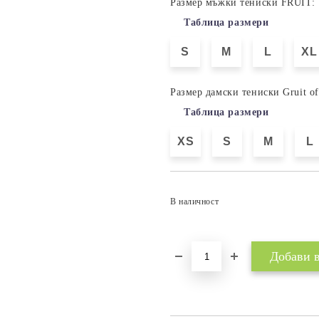
Размер мъжки тениски FRUIT:
Таблица размери
S
M
L
XL
Размер дамски тениски Gruit o
Таблица размери
XS
S
M
L
В наличност