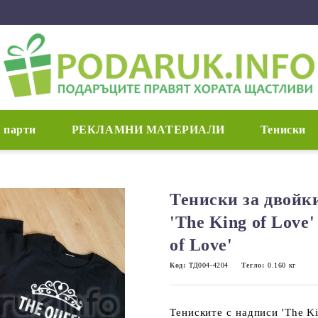
 парти
РЕКЛАМНИ МАТЕРИАЛИ
Тениски
Тениски за двойк
'The King of Love
of Love'
Код:
ТД004-4204
Тегло:
0.160
кг
Тениските с надписи 'The Ki