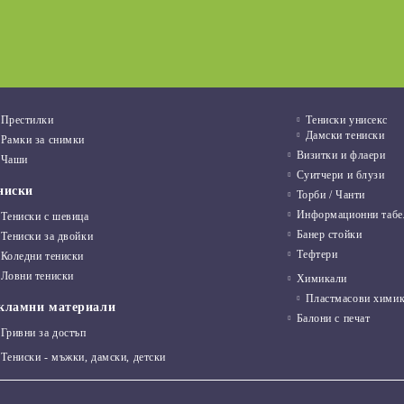
03 Авг 2022
Престилки
Тениски унисекс
Дамски тениски
Рамки за снимки
Визитки и флаери
Чаши
Суитчери и блузи
ниски
Торби / Чанти
Информационни табе
Тениски с шевица
Банер стойки
Тениски за двойки
Тефтери
Коледни тениски
Ловни тениски
Химикали
Пластмасови хими
кламни материали
Балони с печат
Гривни за достъп
Тениски - мъжки, дамски, детски