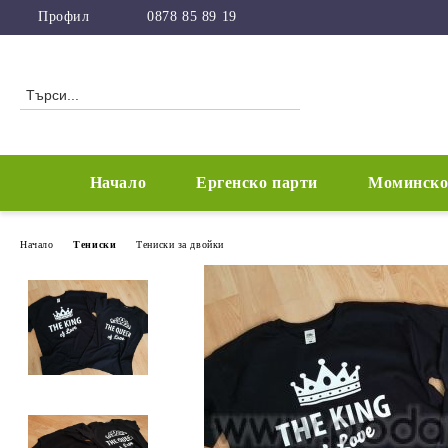
Профил
0878 85 89 19
Начало
Ергенско парти
Моминско
Начало
Тениски
Тениски за двойки