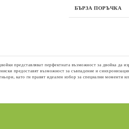
БЪРЗА ПОРЪЧКА
САМО ПОПЪЛНЕТЕ 3 ПОЛЕТА
Съгласен съм с
Политика
Ние ще се свържем с вас в рамки
а двойки представляват перфектната възможност за двойка да из
ениски предоставят възможност за съвпадение и синхронизаци
тньори, като ги правят идеален избор за специални моменти и
жба
Нови продукти
 новината