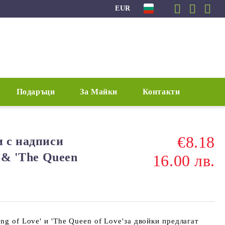
EUR
Подаръци
За Майки
Контакти
€8.18
и с надписи
' & 'The Queen
16.00 лв.
ng of Love' и 'The Queen of Love'за двойки предлагат