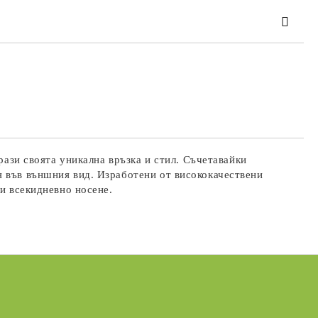
та за лични данни
те на работния ден.
рази своята уникална връзка и стил. Съчетавайки
я във външния вид. Изработени от висококачествени
ли всекидневно носене.
Подаръци за Свети Валентин