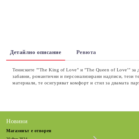
Детайлно описание
Ревюта
Тениските "'The King of Love" и "The Queen of Love'" з
забавни, романтични и персонализирани надписи, тези т
материали, те осигуряват комфорт и стил за двамата пар
Новини
Магазинът е отворен
Сезонна разпрода
Кратка извадка от