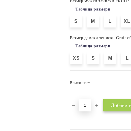
Размер мъжки тениски FRUIT:
Таблица размери
S
M
L
XL
Размер дамски тениски Gruit o
Таблица размери
XS
S
M
L
В наличност