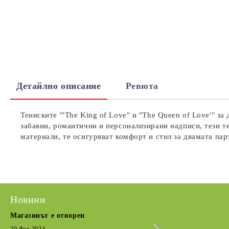
Детайлно описание
Ревюта
Тениските "'The King of Love" и "The Queen of Love'" з
забавни, романтични и персонализирани надписи, тези т
материали, те осигуряват комфорт и стил за двамата пар
Новини
Магазинът е отворен
Сезонна разпрода
Кратка извадка от