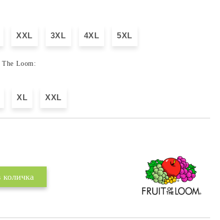
XXL
3XL
4XL
5XL
f The Loom:
XL
XXL
Добави в желани