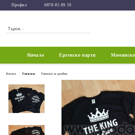
Профил
0878 85 89 19
Начало
Ергенско парти
Моминско
Начало
Тениски
Тениски за двойки