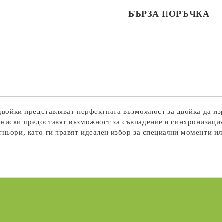
БЪРЗА ПОРЪЧКА
САМО ПОПЪЛНЕТЕ 3 ПОЛЕТА
Съгласен съм с
Политика
Ние ще се свържем с вас в рамки
а двойки представляват перфектната възможност за двойка да из
ениски предоставят възможност за съвпадение и синхронизаци
тньори, като ги правят идеален избор за специални моменти и
жба
Нови продукти
 новината