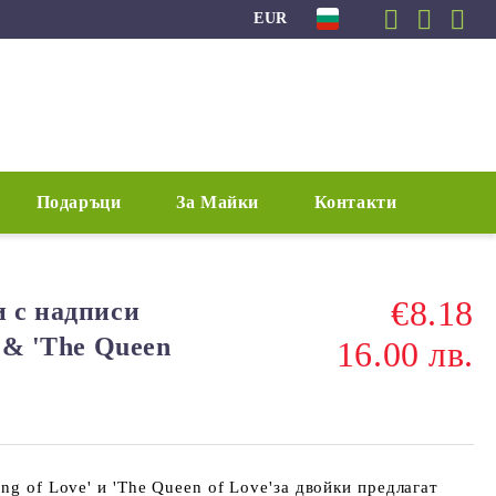
EUR
Подаръци
За Майки
Контакти
€8.18
и с надписи
' & 'The Queen
16.00 лв.
ng of Love' и 'The Queen of Love'за двойки предлагат