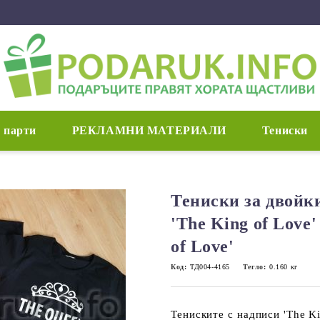
 парти
РЕКЛАМНИ МАТЕРИАЛИ
Тениски
Тениски за двойк
'The King of Love
of Love'
Код:
ТД004-4165
Тегло:
0.160
кг
Тениските с надписи 'The Ki