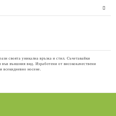
та за лични данни
те на работния ден.
рази своята уникална връзка и стил. Съчетавайки
я във външния вид. Изработени от висококачествени
ли всекидневно носене.
Подаръци за Свети Валентин