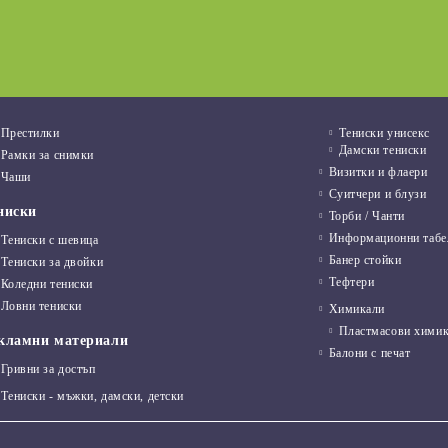
03 Авг 2022
Престилки
Тениски унисекс
Дамски тениски
Рамки за снимки
Визитки и флаери
Чаши
Суитчери и блузи
ниски
Торби / Чанти
Информационни табе
Тениски с шевица
Банер стойки
Тениски за двойки
Тефтери
Коледни тениски
Ловни тениски
Химикали
Пластмасови хими
кламни материали
Балони с печат
Гривни за достъп
Тениски - мъжки, дамски, детски