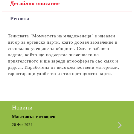
Детайлно описание
Съгласен съм с
Политиката за лични данни
Ревюта
Ние ще се свържем с вас в рамките на работния ден.
Тениската "Момчетата на младоженеца" е идеален
избор за ергенско парти, която добавя забавление и
специално усещане за общност. Смел и забавен
надпис, който ще подчертае значението на
приятелството и ще зареди атмосферата със смях и
радост. Изработена от висококачествени материали,
гарантиращи удобство и стил през цялото парти.
Новини
Магазинът е отворен
Сезо
Крат
20 Фев 2024
15 Де