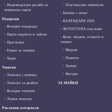
Индивидуален дизайн за
Пластмасови химикали
моминско парти
Балони с печат
Подаръци
КАЛЕНДАРИ 2026
Коледни подаръци
ФОТОСТЕНА под наем
Парти надписи и табели
Купи, медали, плакети и
значки
Престилки
Медали
Рамки за снимки
Плакети
Чаши
Значки
Тениски
Фигури
Тениски с шевица
Тениски за двойки
ЗА МАЙКИ
Коледни тениски
Ловни тениски
Рекламни материали