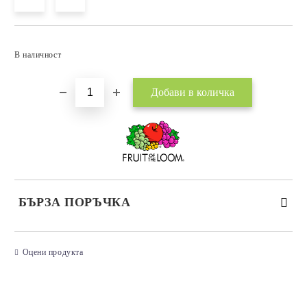
Добави в желани
В наличност
БЪРЗА ПОРЪЧКА
САМО ПОПЪЛНЕТЕ 3 ПОЛЕТА
Оцени продукта