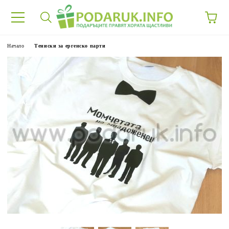
Начало
Тениски за ергенско парти