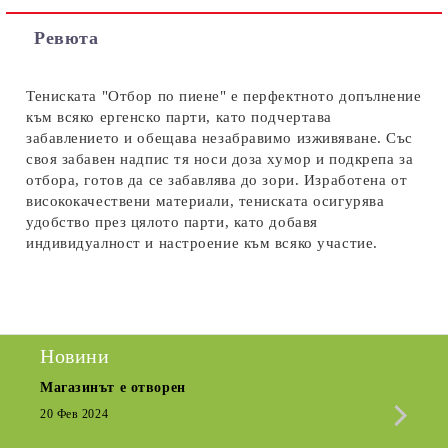
Съгласен съм с
Политиката за лични данни
Ревюта
Ние ще се свържем с вас в рамките на работния ден.
Тениската "Отбор по пиене" е перфектното допълнение
към всяко ергенско парти, като подчертава
забавлението и обещава незабравимо изживяване. Със
своя забавен надпис тя носи доза хумор и подкрепа за
отбора, готов да се забавлява до зори. Изработена от
висококачествени материали, тениската осигурява
удобство през цялото парти, като добавя
индивидуалност и настроение към всяко участие.
Новини
Магазинът е отворен
Сезо
Крат
20 Фев 2024
15 Де