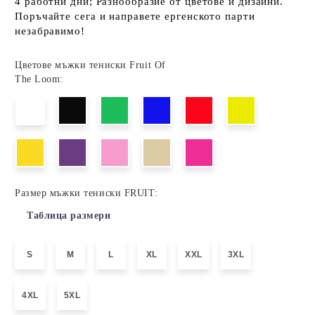
4 работни дни; Разнообразие от цветове и дизайни.
Поръчайте сега и направете ергенското парти
незабравимо!
Цветове мъжки тениски Fruit Of
The Loom:
Размер мъжки тениски FRUIT:
Таблица размери
S
M
L
XL
XXL
3XL
4XL
5XL