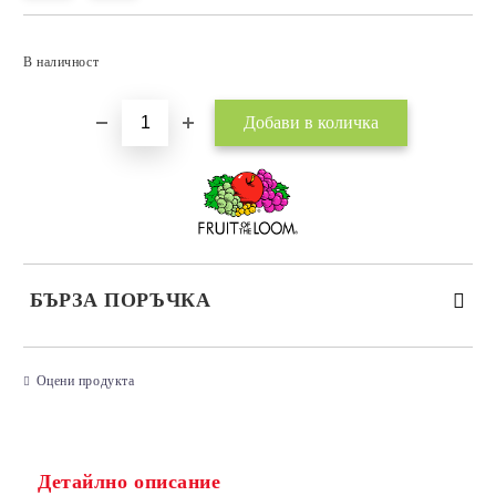
Добави в желани
В наличност
БЪРЗА ПОРЪЧКА
САМО ПОПЪЛНЕТЕ 3 ПОЛЕТА
Оцени продукта
Детайлно описание