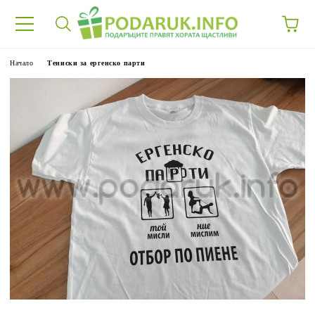
Начало
Тениски за ергенско парти