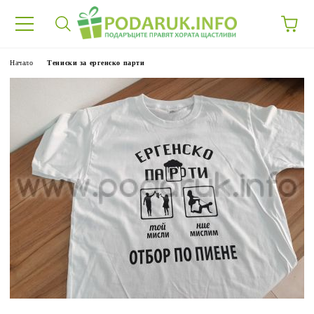
Начало
Тениски за ергенско парти