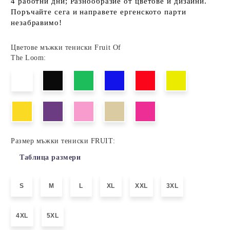
4 работни дни; Разнообразие от цветове и дизайни.
Поръчайте сега и направете ергенското парти
незабравимо!
Цветове мъжки тениски Fruit Of
The Loom:
Размер мъжки тениски FRUIT:
Таблица размери
S
M
L
XL
XXL
3XL
4XL
5XL