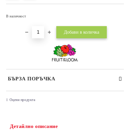
Добави в желани
В наличност
БЪРЗА ПОРЪЧКА
САМО ПОПЪЛНЕТЕ 3 ПОЛЕТА
Оцени продукта
Детайлно описание