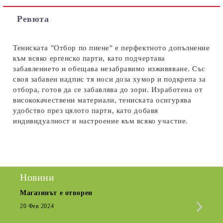
Съгласен съм с
Политиката за лични данни
Ревюта
Ние ще се свържем с вас в рамките на работния ден.
Тениската "Отбор по пиене" е перфектното допълнение
към всяко ергенско парти, като подчертава
забавлението и обещава незабравимо изживяване. Със
своя забавен надпис тя носи доза хумор и подкрепа за
отбора, готов да се забавлява до зори. Изработена от
висококачествени материали, тениската осигурява
удобство през цялото парти, като добавя
индивидуалност и настроение към всяко участие.
Новини
Магазинът е отворен
Сезо
Крат
20 Фев 2024
15 Де