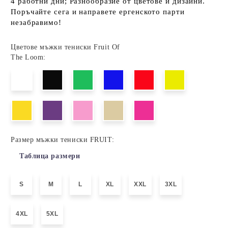
4 работни дни; Разнообразие от цветове и дизайни.
Поръчайте сега и направете ергенското парти
незабравимо!
Цветове мъжки тениски Fruit Of
The Loom:
Размер мъжки тениски FRUIT:
Таблица размери
S
M
L
XL
XXL
3XL
4XL
5XL