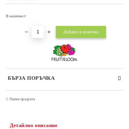
Добави в желани
В наличност
БЪРЗА ПОРЪЧКА
САМО ПОПЪЛНЕТЕ 3 ПОЛЕТА
Оцени продукта
Детайлно описание