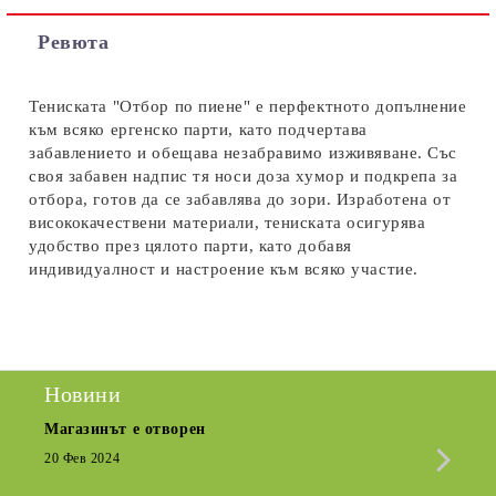
Съгласен съм с
Политиката за лични данни
Ревюта
Ние ще се свържем с вас в рамките на работния ден.
Тениската "Отбор по пиене" е перфектното допълнение
към всяко ергенско парти, като подчертава
забавлението и обещава незабравимо изживяване. Със
своя забавен надпис тя носи доза хумор и подкрепа за
отбора, готов да се забавлява до зори. Изработена от
висококачествени материали, тениската осигурява
удобство през цялото парти, като добавя
индивидуалност и настроение към всяко участие.
Новини
Магазинът е отворен
Сезо
Крат
20 Фев 2024
15 Де