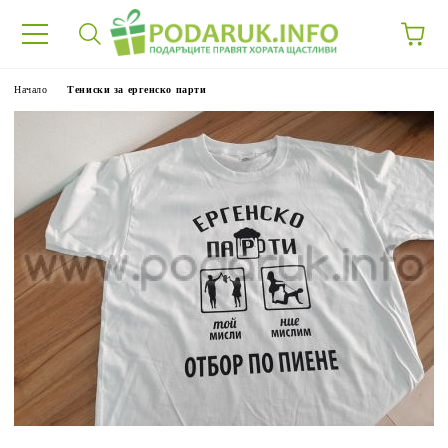
Начало
Тениски за ергенско парти