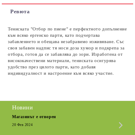
Съгласен съм с
Политиката за лични данни
Ревюта
Ние ще се свържем с вас в рамките на работния ден.
Тениската "Отбор по пиене" е перфектното допълнение
към всяко ергенско парти, като подчертава
забавлението и обещава незабравимо изживяване. Със
своя забавен надпис тя носи доза хумор и подкрепа за
отбора, готов да се забавлява до зори. Изработена от
висококачествени материали, тениската осигурява
удобство през цялото парти, като добавя
индивидуалност и настроение към всяко участие.
Новини
Магазинът е отворен
Сезо
Крат
20 Фев 2024
15 Де