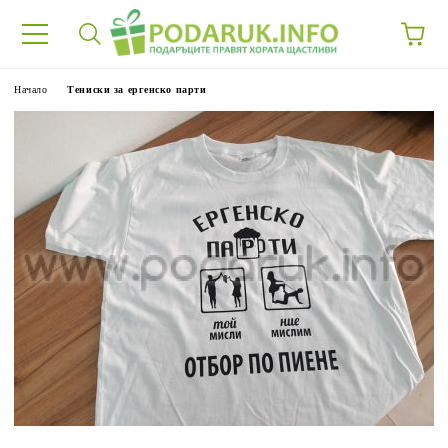
Начало
Тениски за ергенско парти