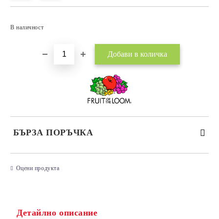
Добави в желани
В наличност
БЪРЗА ПОРЪЧКА
САМО ПОПЪЛНЕТЕ 3 ПОЛЕТА
Оцени продукта
Детайлно описание