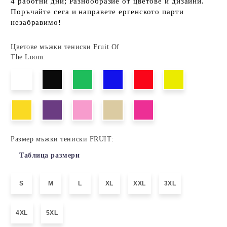
4 работни дни; Разнообразие от цветове и дизайни.
Поръчайте сега и направете ергенското парти
незабравимо!
Цветове мъжки тениски Fruit Of
The Loom:
Размер мъжки тениски FRUIT:
Таблица размери
S
M
L
XL
XXL
3XL
4XL
5XL