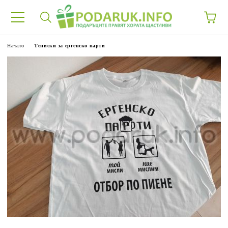
Начало
Тениски за ергенско парти