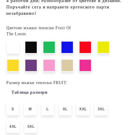
4 работни дни; Разнообразие от цветове и дизайни.
Поръчайте сега и направете ергенското парти
незабравимо!
Цветове мъжки тениски Fruit Of
The Loom:
Размер мъжки тениски FRUIT:
Таблица размери
S
M
L
XL
XXL
3XL
4XL
5XL