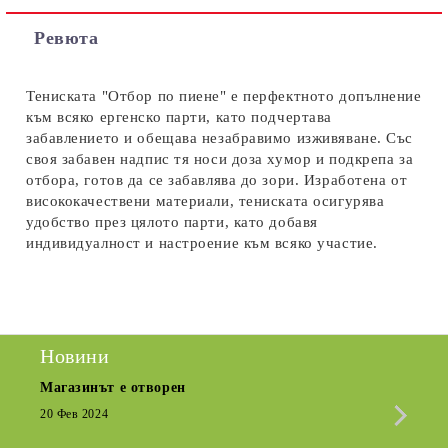
Съгласен съм с
Политиката за лични данни
Ревюта
Ние ще се свържем с вас в рамките на работния ден.
Тениската "Отбор по пиене" е перфектното допълнение
към всяко ергенско парти, като подчертава
забавлението и обещава незабравимо изживяване. Със
своя забавен надпис тя носи доза хумор и подкрепа за
отбора, готов да се забавлява до зори. Изработена от
висококачествени материали, тениската осигурява
удобство през цялото парти, като добавя
индивидуалност и настроение към всяко участие.
Новини
Магазинът е отворен
Сезо
Крат
20 Фев 2024
15 Де