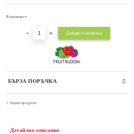
Добави в желани
В наличност
БЪРЗА ПОРЪЧКА
САМО ПОПЪЛНЕТЕ 3 ПОЛЕТА
Оцени продукта
Детайлно описание