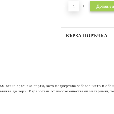
БЪРЗА ПОРЪЧКА
САМО ПОПЪЛНЕТЕ 3 ПОЛЕТА
Съгласен съм с
Политика
Ние ще се свържем с вас в рамки
ъм всяко ергенско парти, като подчертава забавлението и обе
бавлява до зори. Изработена от висококачествени материали, т