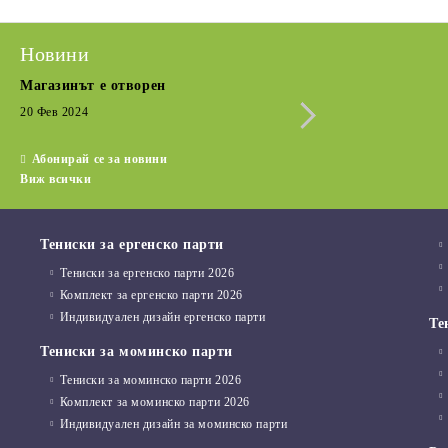
Новини
Магазинът е отворен
Сезонна разпрода
Кратка извадка от
20 Фев 2024
15 Дек 2022
Абонирай се за новини
Виж всички
Тениски за ергенско парти
Тениски за ергенско парти 2026
Комплект за ергенско парти 2026
Индивидуален дизайн ергенско парти
Те
Тениски за моминско парти
Тениски за моминско парти 2026
Комплект за моминско парти 2026
Индивидуален дизайн за моминско парти