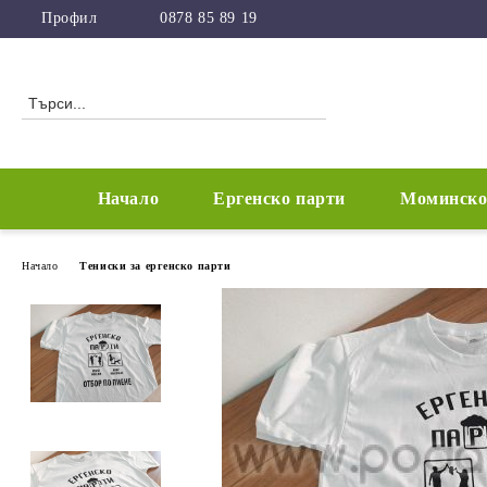
Профил
0878 85 89 19
Начало
Ергенско парти
Моминско
Начало
Тениски за ергенско парти