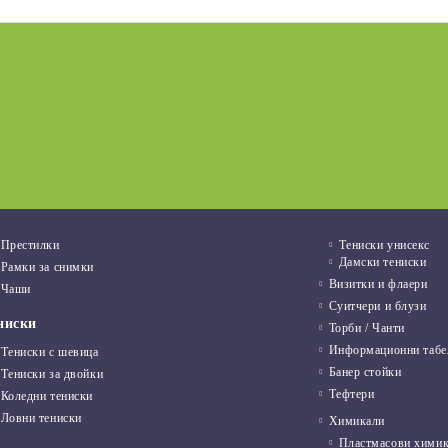
жба
Нови продукти
 новината
03 Авг 2022
Престилки
Тениски унисекс
Дамски тениски
Рамки за снимки
Визитки и флаери
Чаши
Суитчери и блузи
ниски
Торби / Чанти
Информационни табе
Тениски с шевица
Банер стойки
Тениски за двойки
Тефтери
Коледни тениски
Ловни тениски
Химикали
Пластмасови хими