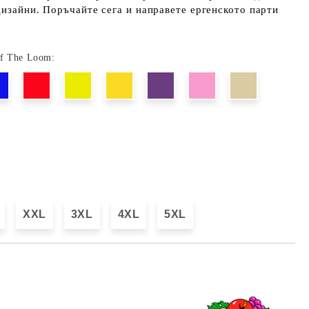
дизайни. Поръчайте сега и направете ергенското парти
Of The Loom:
XXL
3XL
4XL
5XL
Добави в желани