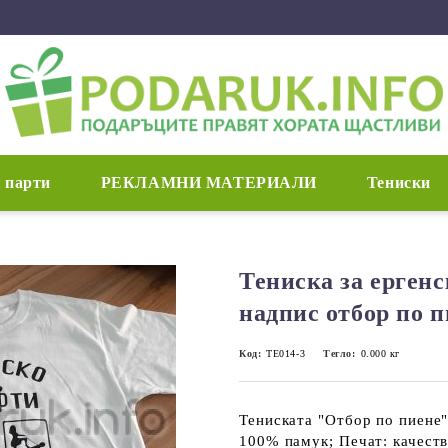
 парти
РЕКЛАМНИ МАТЕРИАЛИ
Тениски
Тениска за ергенс
надпис отбор по п
Код:
ТЕ014-3
Тегло:
0.000
кг
Тениската "Отбор по пиене"
100% памук; Печат: качеств