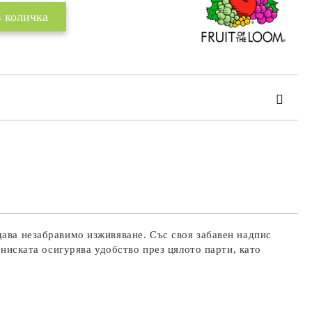
та за лични данни
те на работния ден.
щава незабравимо изживяване. Със своя забавен надпис
ениската осигурява удобство през цялото парти, като