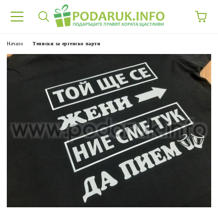
Начало
Тениски за ергенско парти