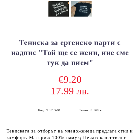
Тениска за ергенско парти с
надпис "Той ще се жени, ние сме
тук да пием"
€9.20
17.99 лв.
Код:
ТЕ013-68
Тегло:
0.160
кг
Тениската за отборът на младоженеца предлага стил и
комфорт. Материя: 100% памук; Печат: качествен и