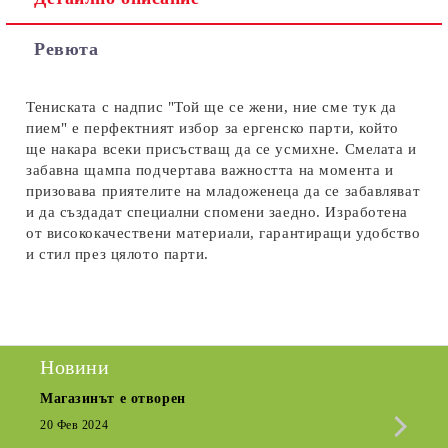
Съгласен съм с
Политиката за лични данни
Ревюта
Ние ще се свържем с вас в рамките на работния ден.
Тениската с надпис "Той ще се жени, ние сме тук да
пием" е перфектният избор за ергенско парти, който
ще накара всеки присъстващ да се усмихне. Смелата и
забавна щампа подчертава важността на момента и
призовава приятелите на младоженеца да се забавляват
и да създадат специални спомени заедно. Изработена
от висококачествени материали, гарантиращи удобство
и стил през цялото парти.
Новини
Магазинът е отворен
Сезо
Крат
20 Фев 2024
15 Де