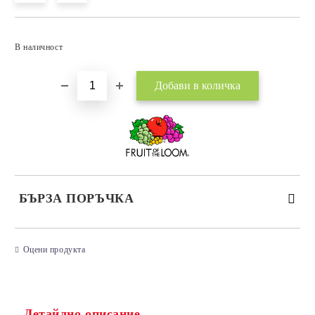
Добави в желани
В наличност
БЪРЗА ПОРЪЧКА
САМО ПОПЪЛНЕТЕ 3 ПОЛЕТА
Оцени продукта
Детайлно описание