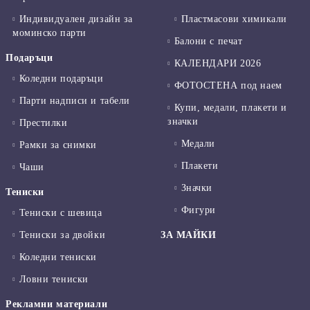
Индивидуален дизайн за
Пластмасови химикали
моминско парти
Балони с печат
Подаръци
КАЛЕНДАРИ 2026
Коледни подаръци
ФОТОСТЕНА под наем
Парти надписи и табели
Купи, медали, плакети и
значки
Престилки
Медали
Рамки за снимки
Плакети
Чаши
Значки
Тениски
Фигури
Тениски с шевица
Тениски за двойки
ЗА МАЙКИ
Коледни тениски
Ловни тениски
Рекламни материали