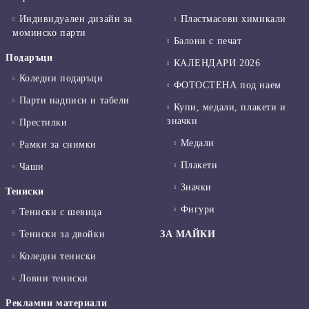
Индивидуален дизайн за
Пластмасови химикали
моминско парти
Балони с печат
Подаръци
КАЛЕНДАРИ 2026
Коледни подаръци
ФОТОСТЕНА под наем
Парти надписи и табели
Купи, медали, плакети и
значки
Престилки
Медали
Рамки за снимки
Плакети
Чаши
Значки
Тениски
Фигури
Тениски с шевица
Тениски за двойки
ЗА МАЙКИ
Коледни тениски
Ловни тениски
Рекламни материали