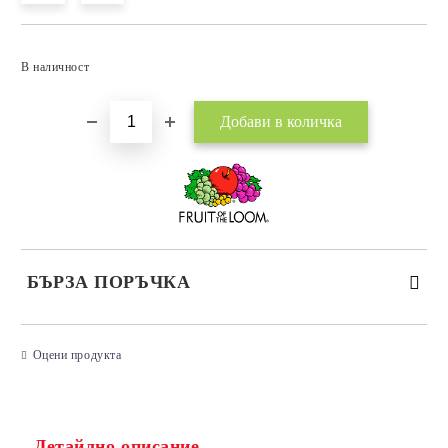
Добави в желани
В наличност
БЪРЗА ПОРЪЧКА
САМО ПОПЪЛНЕТЕ 3 ПОЛЕТА
Оцени продукта
Детайлно описание