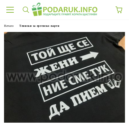
Начало
Тениски за ергенско парти