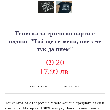
Тениска за ергенско парти с
надпис "Той ще се жени, ние сме
тук да пием"
€9.20
17.99 лв.
Код:
ТЕ013-66
Тегло:
0.160
кг
Тениската за отборът на младоженеца предлага стил и
комфорт. Материя: 100% памук; Печат: качествен и