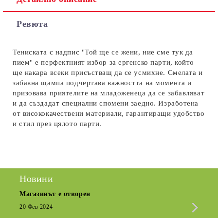
Съгласен съм с
Политиката за лични данни
Ревюта
Ние ще се свържем с вас в рамките на работния ден.
Тениската с надпис "Той ще се жени, ние сме тук да
пием" е перфектният избор за ергенско парти, който
ще накара всеки присъстващ да се усмихне. Смелата и
забавна щампа подчертава важността на момента и
призовава приятелите на младоженеца да се забавляват
и да създадат специални спомени заедно. Изработена
от висококачествени материали, гарантиращи удобство
и стил през цялото парти.
Новини
Магазинът е отворен
Сезо
Крат
20 Фев 2024
15 Де