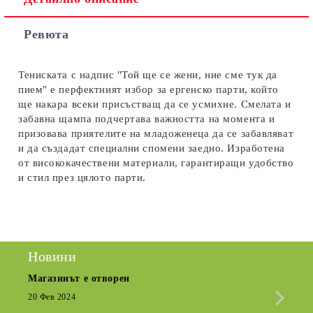
Съгласен съм с
Политиката за лични данни
Ревюта
Ние ще се свържем с вас в рамките на работния ден.
Тениската с надпис "Той ще се жени, ние сме тук да
пием" е перфектният избор за ергенско парти, който
ще накара всеки присъстващ да се усмихне. Смелата и
забавна щампа подчертава важността на момента и
призовава приятелите на младоженеца да се забавляват
и да създадат специални спомени заедно. Изработена
от висококачествени материали, гарантиращи удобство
и стил през цялото парти.
Новини
Магазинът е отворен
Сезо
Крат
20 Фев 2024
15 Де