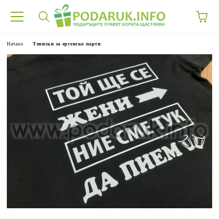
Начало
Тениски за ергенско парти