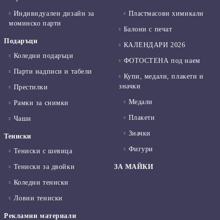
Индивидуален дизайн за
Пластмасови химикали
моминско парти
Балони с печат
Подаръци
КАЛЕНДАРИ 2026
Коледни подаръци
ФОТОСТЕНА под наем
Парти надписи и табели
Купи, медали, плакети и
значки
Престилки
Медали
Рамки за снимки
Плакети
Чаши
Значки
Тениски
Фигури
Тениски с шевица
Тениски за двойки
ЗА МАЙКИ
Коледни тениски
Ловни тениски
Рекламни материали