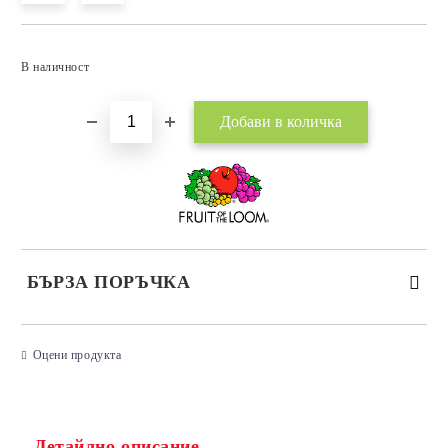
Добави в желани
В наличност
БЪРЗА ПОРЪЧКА
САМО ПОПЪЛНЕТЕ 3 ПОЛЕТА
Оцени продукта
Детайлно описание