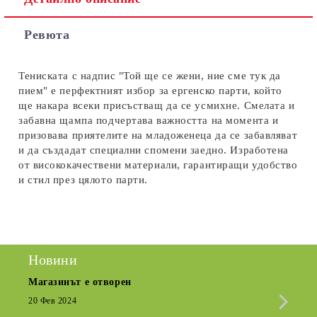
Съгласен съм с
Политиката за лични данни
Ревюта
Ние ще се свържем с вас в рамките на работния ден.
Тениската с надпис "Той ще се жени, ние сме тук да
пием" е перфектният избор за ергенско парти, който
ще накара всеки присъстващ да се усмихне. Смелата и
забавна щампа подчертава важността на момента и
призовава приятелите на младоженеца да се забавляват
и да създадат специални спомени заедно. Изработена
от висококачествени материали, гарантиращи удобство
и стил през цялото парти.
Новини
Магазинът е отворен
Сезо
Крат
20 Фев 2024
15 Де