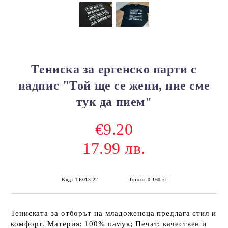
Тениска за ергенско парти с
надпис "Той ще се жени, ние сме
тук да пием"
€9.20
17.99 лв.
Код:
ТЕ013-22
Тегло:
0.160
кг
Тениската за отборът на младоженеца предлага стил и
комфорт. Материя: 100% памук; Печат: качествен и