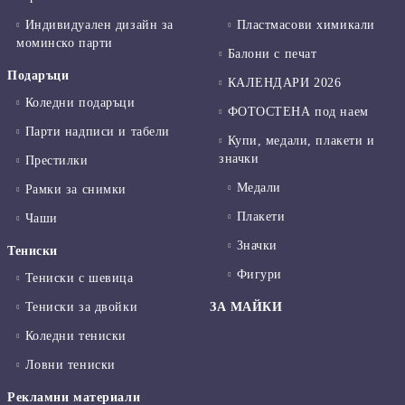
Индивидуален дизайн за
Пластмасови химикали
моминско парти
Балони с печат
Подаръци
КАЛЕНДАРИ 2026
Коледни подаръци
ФОТОСТЕНА под наем
Парти надписи и табели
Купи, медали, плакети и
значки
Престилки
Медали
Рамки за снимки
Плакети
Чаши
Значки
Тениски
Фигури
Тениски с шевица
Тениски за двойки
ЗА МАЙКИ
Коледни тениски
Ловни тениски
Рекламни материали