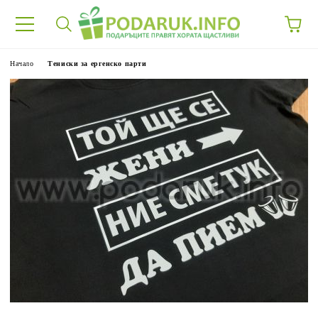
Начало
Тениски за ергенско парти