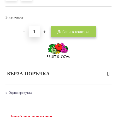
Добави в желани
В наличност
БЪРЗА ПОРЪЧКА
САМО ПОПЪЛНЕТЕ 3 ПОЛЕТА
Оцени продукта
Детайлно описание