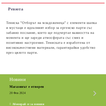
Съгласен съм с
Политиката за лични данни
Ревюта
Ние ще се свържем с вас в рамките на работния ден.
Тениска "Отборът на младоженеца" с елементи шапка
и мустаци е идеалният избор за ергенско парти със
забавно послание, което ще подчертае важността на
момента и ще зареди атмосферата със смях и
позитивно настроение. Тениската е изработена от
висококачествени материали, гарантирайки удобство
през цялото парти.
Новини
Магазинът е отворен
Сезо
Крат
20 Фев 2024
15 Де
Абонирай се за новини