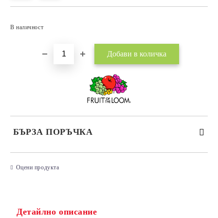
Добави в желани
В наличност
БЪРЗА ПОРЪЧКА
САМО ПОПЪЛНЕТЕ 3 ПОЛЕТА
Оцени продукта
Детайлно описание