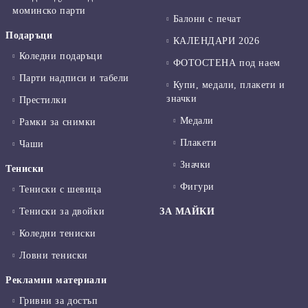
моминско парти
Балони с печат
Подаръци
КАЛЕНДАРИ 2026
Коледни подаръци
ФОТОСТЕНА под наем
Парти надписи и табели
Купи, медали, плакети и
значки
Престилки
Медали
Рамки за снимки
Плакети
Чаши
Значки
Тениски
Фигури
Тениски с шевица
Тениски за двойки
ЗА МАЙКИ
Коледни тениски
Ловни тениски
Рекламни материали
Гривни за достъп