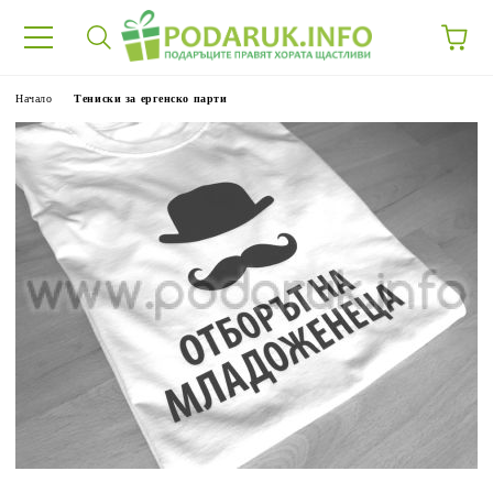
Начало
Тениски за ергенско парти