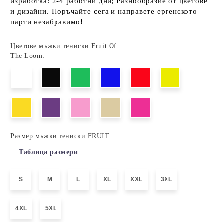
изработка: 2-4 работни дни; Разнообразие от цветове
и дизайни. Поръчайте сега и направете ергенското
парти незабравимо!
Цветове мъжки тениски Fruit Of
The Loom:
Размер мъжки тениски FRUIT:
Таблица размери
S
M
L
XL
XXL
3XL
4XL
5XL