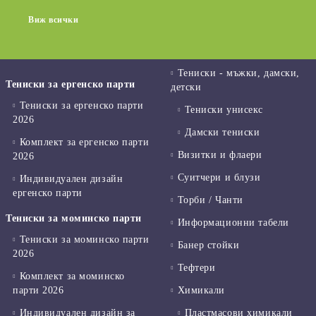
Виж всички
Тениски - мъжки, дамски,
Тениски за ергенско парти
детски
Тениски за ергенско парти
Тениски унисекс
2026
Дамски тениски
Комплект за ергенско парти
Визитки и флаери
2026
Суитчери и блузи
Индивидуален дизайн
ергенско парти
Торби / Чанти
Тениски за моминско парти
Информационни табели
Тениски за моминско парти
Банер стойки
2026
Тефтери
Комплект за моминско
парти 2026
Химикали
Индивидуален дизайн за
Пластмасови химикали