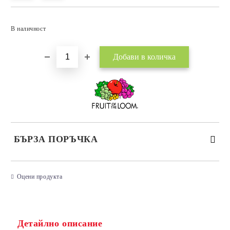
Добави в желани
В наличност
БЪРЗА ПОРЪЧКА
САМО ПОПЪЛНЕТЕ 3 ПОЛЕТА
Оцени продукта
Детайлно описание