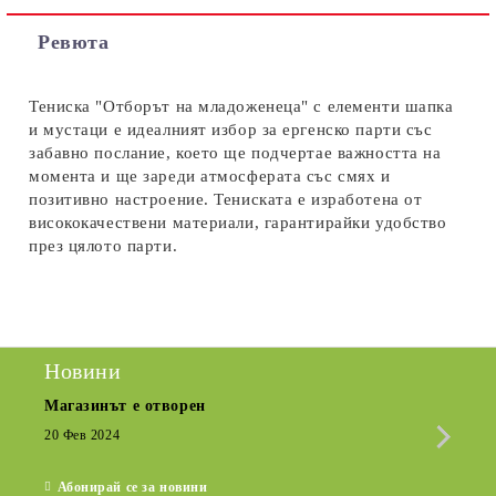
Съгласен съм с
Политиката за лични данни
Ревюта
Ние ще се свържем с вас в рамките на работния ден.
Тениска "Отборът на младоженеца" с елементи шапка
и мустаци е идеалният избор за ергенско парти със
забавно послание, което ще подчертае важността на
момента и ще зареди атмосферата със смях и
позитивно настроение. Тениската е изработена от
висококачествени материали, гарантирайки удобство
през цялото парти.
Новини
Магазинът е отворен
Сезо
Крат
20 Фев 2024
15 Де
Абонирай се за новини