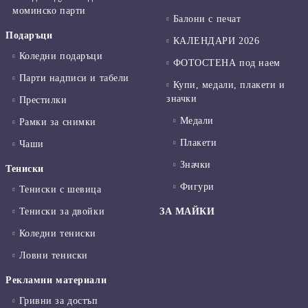
моминско парти
Балони с печат
Подаръци
КАЛЕНДАРИ 2026
Коледни подаръци
ФОТОСТЕНА под наем
Парти надписи и табели
Купи, медали, плакети и
значки
Престилки
Медали
Рамки за снимки
Плакети
Чаши
Значки
Тениски
Фигури
Тениски с шевица
Тениски за двойки
ЗА МАЙКИ
Коледни тениски
Ловни тениски
Рекламни материали
Гривни за достъп