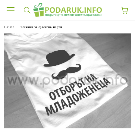
Начало
Тениски за ергенско парти