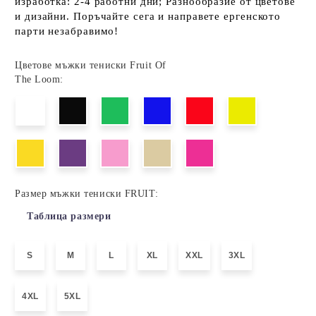
изработка: 2-4 работни дни; Разнообразие от цветове
и дизайни. Поръчайте сега и направете ергенското
парти незабравимо!
Цветове мъжки тениски Fruit Of
The Loom:
Размер мъжки тениски FRUIT:
Таблица размери
S
M
L
XL
XXL
3XL
4XL
5XL