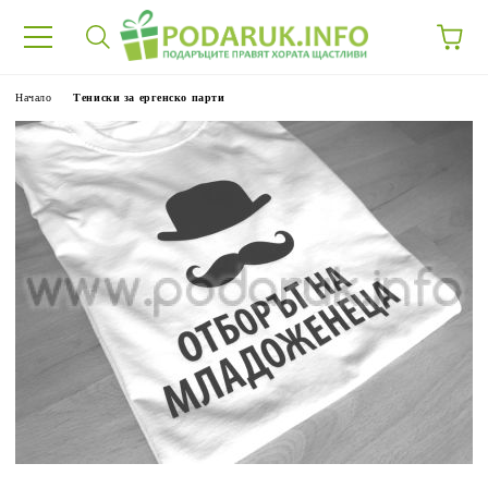
Начало
Тениски за ергенско парти