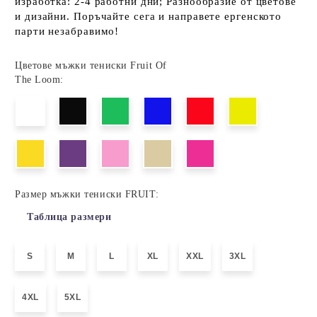
изработка: 2-4 работни дни; Разнообразие от цветове
и дизайни. Поръчайте сега и направете ергенското
парти незабравимо!
Цветове мъжки тениски Fruit Of
The Loom:
Размер мъжки тениски FRUIT:
Таблица размери
S
M
L
XL
XXL
3XL
4XL
5XL