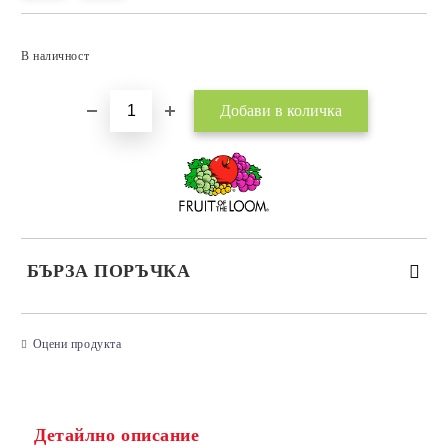
Добави в желани
В наличност
БЪРЗА ПОРЪЧКА
САМО ПОПЪЛНЕТЕ 3 ПОЛЕТА
Оцени продукта
Детайлно описание