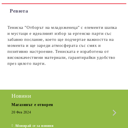
Съгласен съм с
Политиката за лични данни
Ревюта
Ние ще се свържем с вас в рамките на работния ден.
Тениска "Отборът на младоженеца" с елементи шапка
и мустаци е идеалният избор за ергенско парти със
забавно послание, което ще подчертае важността на
момента и ще зареди атмосферата със смях и
позитивно настроение. Тениската е изработена от
висококачествени материали, гарантирайки удобство
през цялото парти.
Новини
Магазинът е отворен
Сезо
Крат
20 Фев 2024
15 Де
Абонирай се за новини