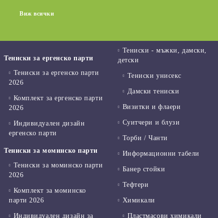
Виж всички
Тениски - мъжки, дамски,
Тениски за ергенско парти
детски
Тениски за ергенско парти
Тениски унисекс
2026
Дамски тениски
Комплект за ергенско парти
Визитки и флаери
2026
Суитчери и блузи
Индивидуален дизайн
ергенско парти
Торби / Чанти
Тениски за моминско парти
Информационни табели
Тениски за моминско парти
Банер стойки
2026
Тефтери
Комплект за моминско
парти 2026
Химикали
Индивидуален дизайн за
Пластмасови химикали