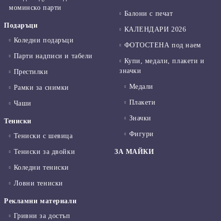
моминско парти
Балони с печат
Подаръци
КАЛЕНДАРИ 2026
Коледни подаръци
ФОТОСТЕНА под наем
Парти надписи и табели
Купи, медали, плакети и
значки
Престилки
Медали
Рамки за снимки
Плакети
Чаши
Значки
Тениски
Фигури
Тениски с шевица
Тениски за двойки
ЗА МАЙКИ
Коледни тениски
Ловни тениски
Рекламни материали
Гривни за достъп