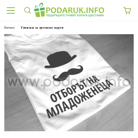
Начало
Тениски за ергенско парти