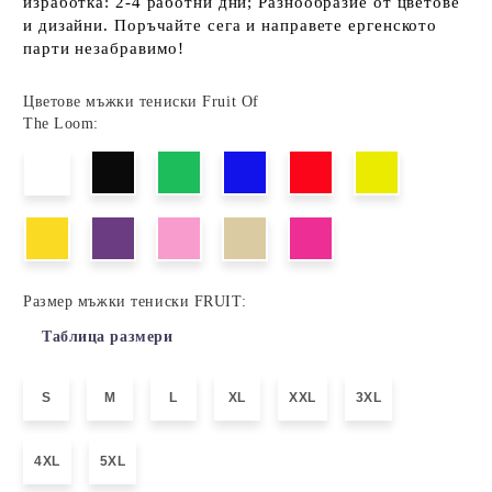
изработка: 2-4 работни дни; Разнообразие от цветове
и дизайни. Поръчайте сега и направете ергенското
парти незабравимо!
Цветове мъжки тениски Fruit Of
The Loom:
Размер мъжки тениски FRUIT:
Таблица размери
S
M
L
XL
XXL
3XL
4XL
5XL