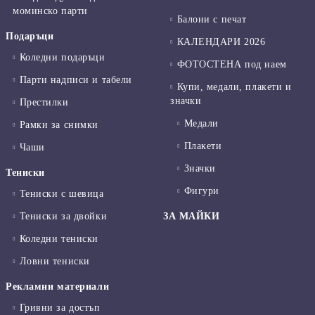
моминско парти
Балони с печат
Подаръци
КАЛЕНДАРИ 2026
Коледни подаръци
ФОТОСТЕНА под наем
Парти надписи и табели
Купи, медали, плакети и
значки
Престилки
Медали
Рамки за снимки
Плакети
Чаши
Значки
Тениски
Фигури
Тениски с шевица
Тениски за двойки
ЗА МАЙКИ
Коледни тениски
Ловни тениски
Рекламни материали
Гривни за достъп