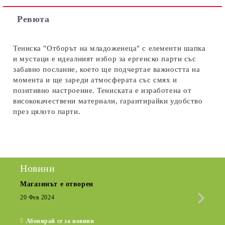
Съгласен съм с
Политиката за лични данни
Ревюта
Ние ще се свържем с вас в рамките на работния ден.
Тениска "Отборът на младоженеца" с елементи шапка
и мустаци е идеалният избор за ергенско парти със
забавно послание, което ще подчертае важността на
момента и ще зареди атмосферата със смях и
позитивно настроение. Тениската е изработена от
висококачествени материали, гарантирайки удобство
през цялото парти.
Новини
Магазинът е отворен
Сезо
Крат
20 Фев 2024
15 Де
Абонирай се за новини