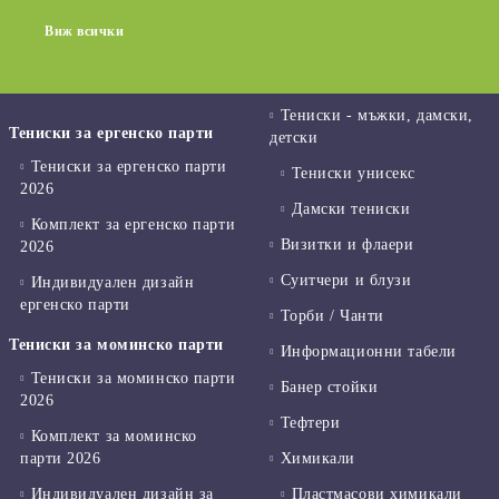
Виж всички
Тениски - мъжки, дамски,
Тениски за ергенско парти
детски
Тениски за ергенско парти
Тениски унисекс
2026
Дамски тениски
Комплект за ергенско парти
Визитки и флаери
2026
Суитчери и блузи
Индивидуален дизайн
ергенско парти
Торби / Чанти
Тениски за моминско парти
Информационни табели
Тениски за моминско парти
Банер стойки
2026
Тефтери
Комплект за моминско
парти 2026
Химикали
Индивидуален дизайн за
Пластмасови химикали