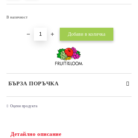
Добави в желани
В наличност
БЪРЗА ПОРЪЧКА
САМО ПОПЪЛНЕТЕ 3 ПОЛЕТА
Оцени продукта
Детайлно описание