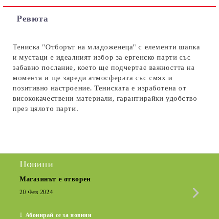
Съгласен съм с
Политиката за лични данни
Ревюта
Ние ще се свържем с вас в рамките на работния ден.
Тениска "Отборът на младоженеца" с елементи шапка
и мустаци е идеалният избор за ергенско парти със
забавно послание, което ще подчертае важността на
момента и ще зареди атмосферата със смях и
позитивно настроение. Тениската е изработена от
висококачествени материали, гарантирайки удобство
през цялото парти.
Новини
Магазинът е отворен
Сезо
Крат
20 Фев 2024
15 Де
Абонирай се за новини