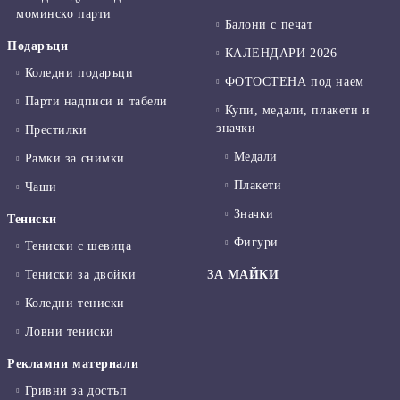
моминско парти
Балони с печат
Подаръци
КАЛЕНДАРИ 2026
Коледни подаръци
ФОТОСТЕНА под наем
Парти надписи и табели
Купи, медали, плакети и
значки
Престилки
Медали
Рамки за снимки
Плакети
Чаши
Значки
Тениски
Фигури
Тениски с шевица
Тениски за двойки
ЗА МАЙКИ
Коледни тениски
Ловни тениски
Рекламни материали
Гривни за достъп