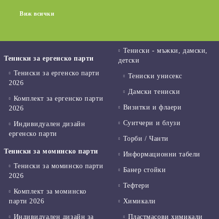
Виж всички
Тениски - мъжки, дамски,
Тениски за ергенско парти
детски
Тениски за ергенско парти
Тениски унисекс
2026
Дамски тениски
Комплект за ергенско парти
Визитки и флаери
2026
Суитчери и блузи
Индивидуален дизайн
ергенско парти
Торби / Чанти
Тениски за моминско парти
Информационни табели
Тениски за моминско парти
Банер стойки
2026
Тефтери
Комплект за моминско
парти 2026
Химикали
Индивидуален дизайн за
Пластмасови химикали