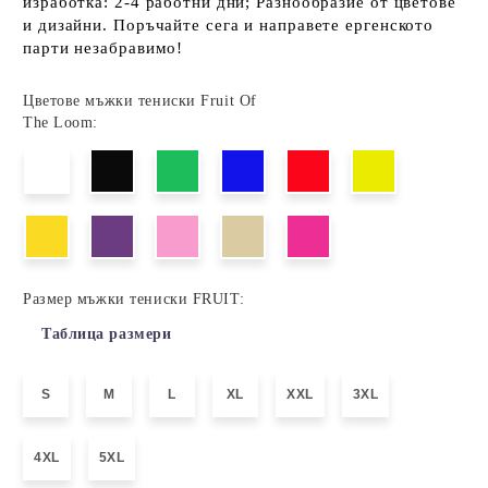
изработка: 2-4 работни дни; Разнообразие от цветове
и дизайни. Поръчайте сега и направете ергенското
парти незабравимо!
Цветове мъжки тениски Fruit Of
The Loom:
Размер мъжки тениски FRUIT:
Таблица размери
S
M
L
XL
XXL
3XL
4XL
5XL