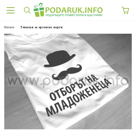
Начало
Тениски за ергенско парти