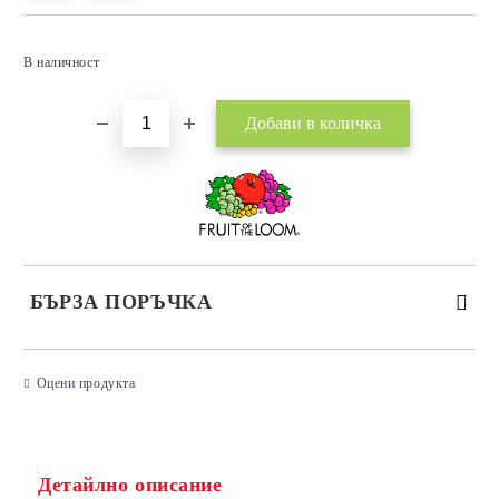
Добави в желани
В наличност
БЪРЗА ПОРЪЧКА
САМО ПОПЪЛНЕТЕ 3 ПОЛЕТА
Оцени продукта
Детайлно описание