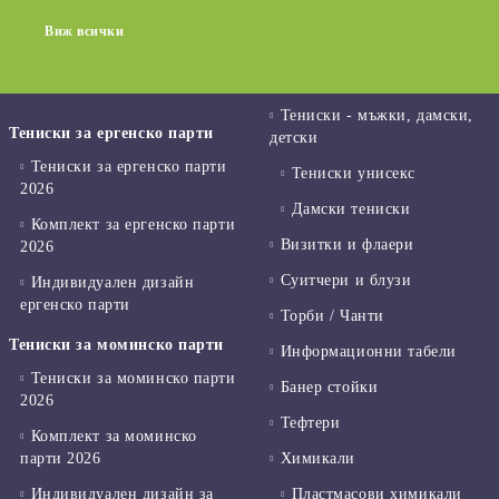
Виж всички
Тениски - мъжки, дамски,
Тениски за ергенско парти
детски
Тениски за ергенско парти
Тениски унисекс
2026
Дамски тениски
Комплект за ергенско парти
Визитки и флаери
2026
Суитчери и блузи
Индивидуален дизайн
ергенско парти
Торби / Чанти
Тениски за моминско парти
Информационни табели
Тениски за моминско парти
Банер стойки
2026
Тефтери
Комплект за моминско
парти 2026
Химикали
Индивидуален дизайн за
Пластмасови химикали