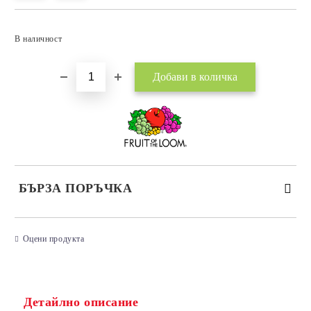
Добави в желани
В наличност
БЪРЗА ПОРЪЧКА
САМО ПОПЪЛНЕТЕ 3 ПОЛЕТА
Оцени продукта
Детайлно описание