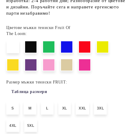
изработка: 2-4 работни дни; Разнообразие от цветове
и дизайни. Поръчайте сега и направете ергенското
парти незабравимо!
Цветове мъжки тениски Fruit Of
The Loom:
Размер мъжки тениски FRUIT:
Таблица размери
S
M
L
XL
XXL
3XL
4XL
5XL