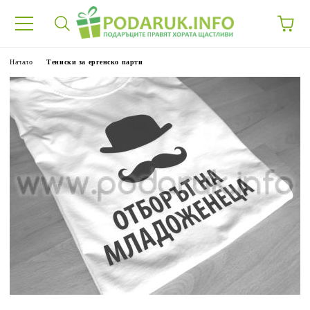
Начало
Тениски за ергенско парти