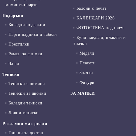
моминско парти
Балони с печат
Подаръци
КАЛЕНДАРИ 2026
Коледни подаръци
ФОТОСТЕНА под наем
Парти надписи и табели
Купи, медали, плакети и
значки
Престилки
Медали
Рамки за снимки
Плакети
Чаши
Значки
Тениски
Фигури
Тениски с шевица
Тениски за двойки
ЗА МАЙКИ
Коледни тениски
Ловни тениски
Рекламни материали
Гривни за достъп