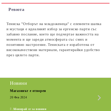
Съгласен съм с
Политиката за лични данни
Ревюта
Ние ще се свържем с вас в рамките на работния ден.
Тениска "Отборът на младоженеца" с елементи шапка
и мустаци е идеалният избор за ергенско парти със
забавно послание, което ще подчертае важността на
момента и ще зареди атмосферата със смях и
позитивно настроение. Тениската е изработена от
висококачествени материали, гарантирайки удобство
през цялото парти.
Новини
Магазинът е отворен
Сезо
Крат
20 Фев 2024
15 Де
Абонирай се за новини