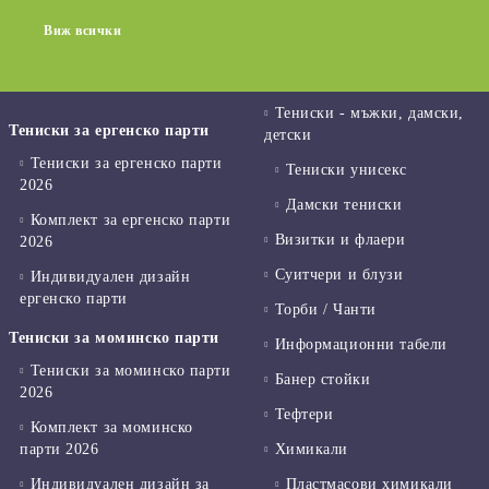
Виж всички
Тениски - мъжки, дамски,
Тениски за ергенско парти
детски
Тениски за ергенско парти
Тениски унисекс
2026
Дамски тениски
Комплект за ергенско парти
Визитки и флаери
2026
Суитчери и блузи
Индивидуален дизайн
ергенско парти
Торби / Чанти
Тениски за моминско парти
Информационни табели
Тениски за моминско парти
Банер стойки
2026
Тефтери
Комплект за моминско
парти 2026
Химикали
Индивидуален дизайн за
Пластмасови химикали