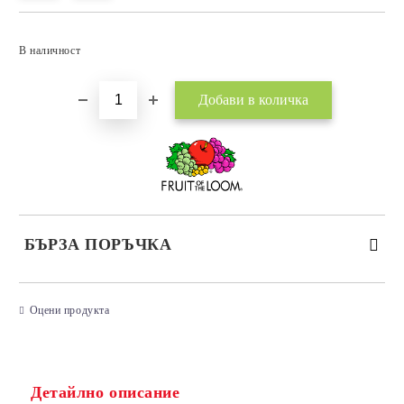
Добави в желани
В наличност
БЪРЗА ПОРЪЧКА
САМО ПОПЪЛНЕТЕ 3 ПОЛЕТА
Оцени продукта
Детайлно описание