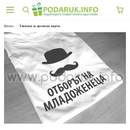
Начало
Тениски за ергенско парти