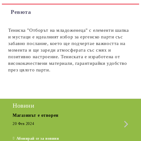
Съгласен съм с
Политиката за лични данни
Ревюта
Ние ще се свържем с вас в рамките на работния ден.
Тениска "Отборът на младоженеца" с елементи шапка
и мустаци е идеалният избор за ергенско парти със
забавно послание, което ще подчертае важността на
момента и ще зареди атмосферата със смях и
позитивно настроение. Тениската е изработена от
висококачествени материали, гарантирайки удобство
през цялото парти.
Новини
Магазинът е отворен
Сезо
Крат
20 Фев 2024
15 Де
Абонирай се за новини