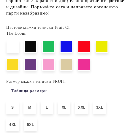
изработка: 2-4 работни дни; Разнообразие от цветове
и дизайни. Поръчайте сега и направете ергенското
парти незабравимо!
Цветове мъжки тениски Fruit Of
The Loom:
Размер мъжки тениски FRUIT:
Таблица размери
S
M
L
XL
XXL
3XL
4XL
5XL