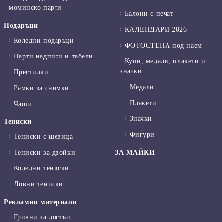
моминско парти
Балони с печат
Подаръци
КАЛЕНДАРИ 2026
Коледни подаръци
ФОТОСТЕНА под наем
Парти надписи и табели
Купи, медали, плакети и
значки
Престилки
Медали
Рамки за снимки
Плакети
Чаши
Значки
Тениски
Фигури
Тениски с шевица
Тениски за двойки
ЗА МАЙКИ
Коледни тениски
Ловни тениски
Рекламни материали
Гривни за достъп