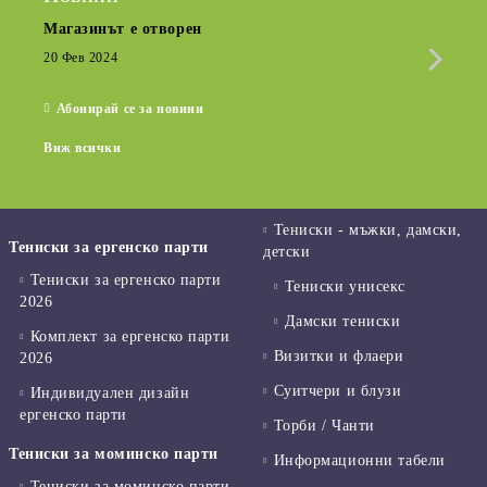
Магазинът е отворен
Сезо
Крат
20 Фев 2024
15 Де
Абонирай се за новини
Виж всички
Тениски - мъжки, дамски,
Тениски за ергенско парти
детски
Тениски за ергенско парти
Тениски унисекс
2026
Дамски тениски
Комплект за ергенско парти
Визитки и флаери
2026
Суитчери и блузи
Индивидуален дизайн
ергенско парти
Торби / Чанти
Тениски за моминско парти
Информационни табели
Тениски за моминско парти