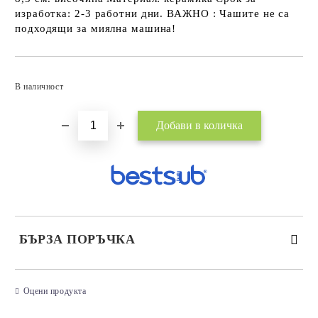
изработка: 2-3 работни дни. ВАЖНО : Чашите не са
подходящи за миялна машина!
Добави в желани
В наличност
БЪРЗА ПОРЪЧКА
САМО ПОПЪЛНЕТЕ 3 ПОЛЕТА
Оцени продукта