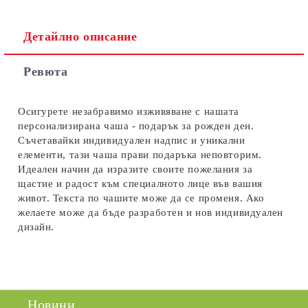
Детайлно описание
Съгласен съм с
Политиката за лични данни
Ревюта
Ние ще се свържем с вас в рамките на работния ден.
Осигурете незабравимо изживяване с нашата
персонализирана чаша - подарък за рожден ден.
Съчетавайки индивидуален надпис и уникални
елементи, тази чаша прави подаръка неповторим.
Идеален начин да изразите своите пожелания за
щастие и радост към специалното лице във вашия
живот. Текста по чашите може да се променя. Ако
желаете може да бъде разработен и нов индивидуален
дизайн.
Новини