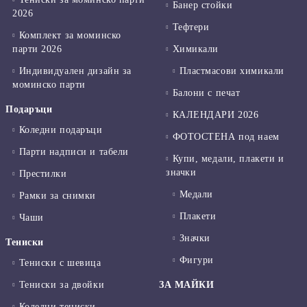
Банер стойки
2026
Тефтери
Комплект за моминско
парти 2026
Химикали
Индивидуален дизайн за
Пластмасови химикали
моминско парти
Балони с печат
Подаръци
КАЛЕНДАРИ 2026
Коледни подаръци
ФОТОСТЕНА под наем
Парти надписи и табели
Купи, медали, плакети и
значки
Престилки
Медали
Рамки за снимки
Плакети
Чаши
Значки
Тениски
Фигури
Тениски с шевица
Тениски за двойки
ЗА МАЙКИ
Коледни тениски