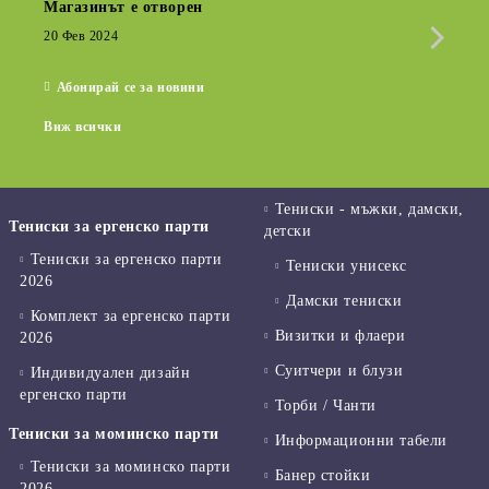
Магазинът е отворен
Сезо
Крат
20 Фев 2024
15 Де
Абонирай се за новини
Виж всички
Тениски - мъжки, дамски,
Тениски за ергенско парти
детски
Тениски за ергенско парти
Тениски унисекс
2026
Дамски тениски
Комплект за ергенско парти
Визитки и флаери
2026
Суитчери и блузи
Индивидуален дизайн
ергенско парти
Торби / Чанти
Тениски за моминско парти
Информационни табели
Тениски за моминско парти
Банер стойки
2026