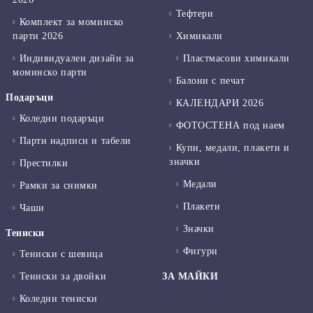
Тефтери
Комплект за моминско
парти 2026
Химикали
Индивидуален дизайн за
Пластмасови химикали
моминско парти
Балони с печат
Подаръци
КАЛЕНДАРИ 2026
Коледни подаръци
ФОТОСТЕНА под наем
Парти надписи и табели
Купи, медали, плакети и
значки
Престилки
Медали
Рамки за снимки
Плакети
Чаши
Значки
Тениски
Фигури
Тениски с шевица
Тениски за двойки
ЗА МАЙКИ
Коледни тениски