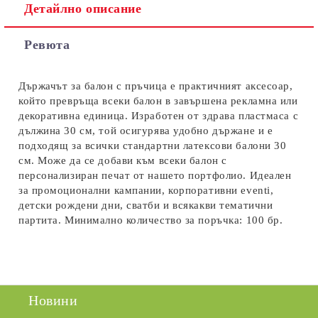
Детайлно описание
Съгласен съм с
Политиката за лични данни
Ревюта
Ние ще се свържем с вас в рамките на работния ден.
Държачът за балон с пръчица е практичният аксесоар,
който превръща всеки балон в завършена рекламна или
декоративна единица. Изработен от здрава пластмаса с
дължина 30 см, той осигурява удобно държане и е
подходящ за всички стандартни латексови балони 30
см. Може да се добави към всеки балон с
персонализиран печат от нашето портфолио. Идеален
за промоционални кампании, корпоративни eventi,
детски рождени дни, сватби и всякакви тематични
партита. Минимално количество за поръчка: 100 бр.
Новини