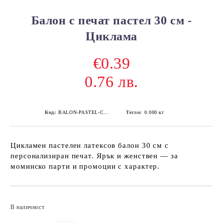
Балон с печат пастел 30 см -
Циклама
€0.39
0.76 лв.
Код:
BALON-PASTEL-CYCLAMEN
Тегло:
0.000
кг
Цикламен пастелен латексов балон 30 см с
персонализиран печат. Ярък и женствен — за
моминско парти и промоции с характер.
Добави в желани
В наличност