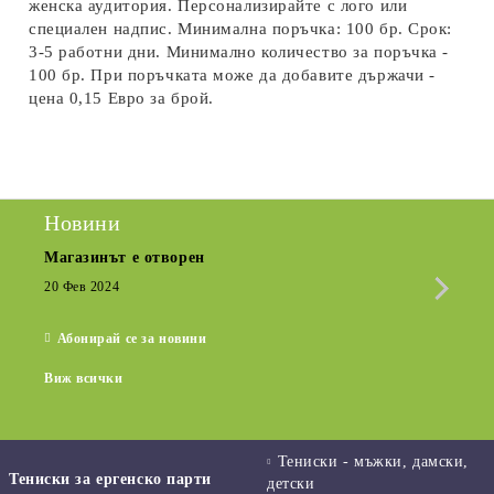
женска аудитория. Персонализирайте с лого или
специален надпис. Минимална поръчка: 100 бр. Срок:
3-5 работни дни. Минимално количество за поръчка -
100 бр. При поръчката може да добавите държачи -
цена 0,15 Евро за брой.
Новини
Магазинът е отворен
Сезо
Крат
20 Фев 2024
15 Де
Абонирай се за новини
Виж всички
Тениски - мъжки, дамски,
Тениски за ергенско парти
детски