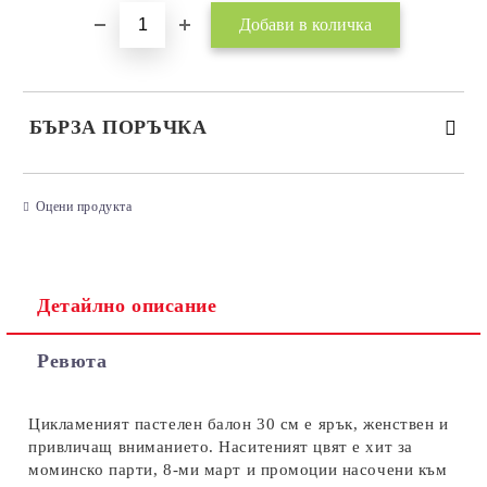
БЪРЗА ПОРЪЧКА
САМО ПОПЪЛНЕТЕ 3 ПОЛЕТА
Оцени продукта
Детайлно описание
Съгласен съм с
Политиката за лични данни
Ревюта
Ние ще се свържем с вас в рамките на работния ден.
Цикламеният пастелен балон 30 см е ярък, женствен и
привличащ вниманието. Наситеният цвят е хит за
моминско парти, 8-ми март и промоции насочени към