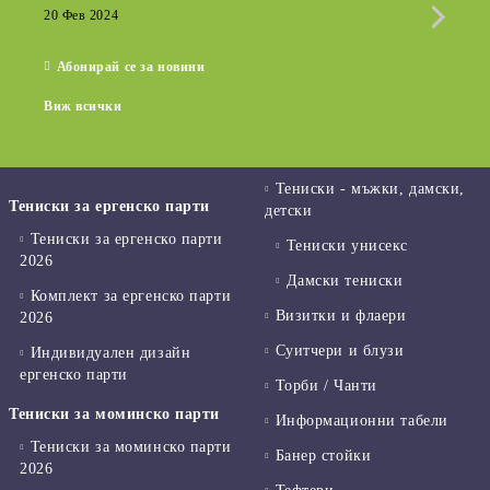
Крат
20 Фев 2024
15 Де
Абонирай се за новини
Виж всички
Тениски - мъжки, дамски,
Тениски за ергенско парти
детски
Тениски за ергенско парти
Тениски унисекс
2026
Дамски тениски
Комплект за ергенско парти
Визитки и флаери
2026
Суитчери и блузи
Индивидуален дизайн
ергенско парти
Торби / Чанти
Тениски за моминско парти
Информационни табели
Тениски за моминско парти
Банер стойки
2026