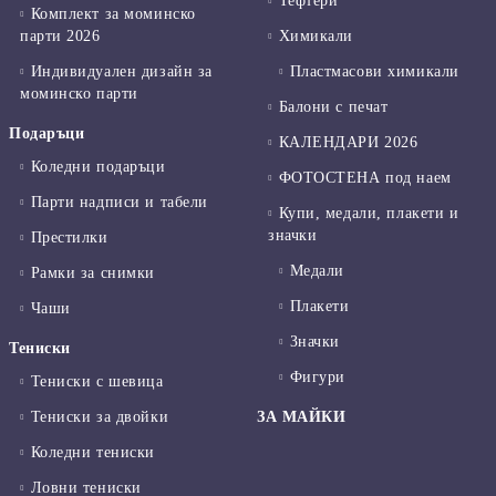
Тефтери
Комплект за моминско
парти 2026
Химикали
Индивидуален дизайн за
Пластмасови химикали
моминско парти
Балони с печат
Подаръци
КАЛЕНДАРИ 2026
Коледни подаръци
ФОТОСТЕНА под наем
Парти надписи и табели
Купи, медали, плакети и
значки
Престилки
Медали
Рамки за снимки
Плакети
Чаши
Значки
Тениски
Фигури
Тениски с шевица
Тениски за двойки
ЗА МАЙКИ
Коледни тениски
Ловни тениски