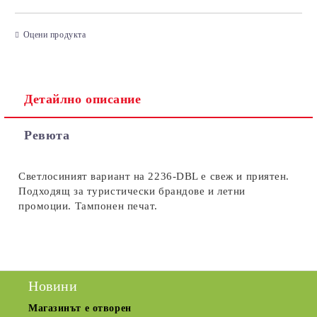
САМО ПОПЪЛНЕТЕ 3 ПОЛЕТА
Оцени продукта
Детайлно описание
Съгласен съм с
Политиката за лични данни
Ревюта
Ние ще се свържем с вас в рамките на работния ден.
Светлосиният вариант на 2236-DBL е свеж и приятен.
Подходящ за туристически брандове и летни
промоции. Тампонен печат.
Новини
Магазинът е отворен
Сезо