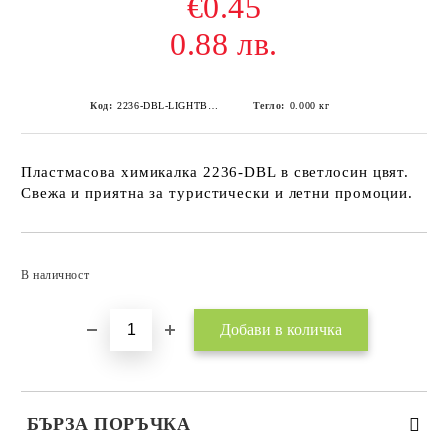
€0.45
0.88 лв.
Код:
2236-DBL-LIGHTBLUE
Тегло:
0.000
кг
Пластмасова химикалка 2236-DBL в светлосин цвят.
Свежа и приятна за туристически и летни промоции.
Добави в желани
В наличност
БЪРЗА ПОРЪЧКА