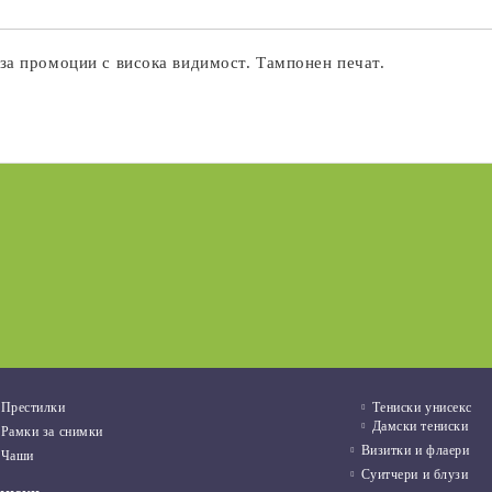
за промоции с висока видимост. Тампонен печат.
жба
Нови продукти
 новината
03 Авг 2022
Престилки
Тениски унисекс
Дамски тениски
Рамки за снимки
Визитки и флаери
Чаши
Суитчери и блузи