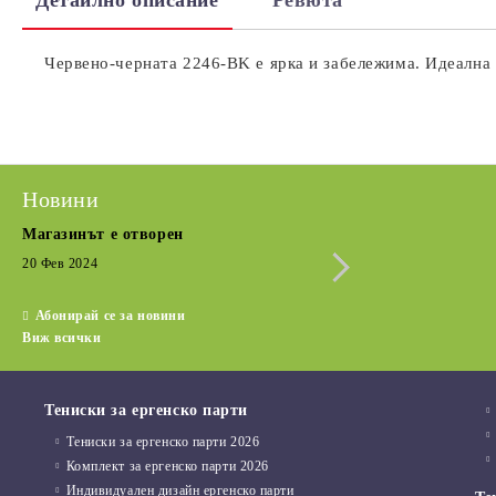
Детайлно описание
Ревюта
Червено-черната 2246-BK е ярка и забележима. Идеална 
Новини
Магазинът е отворен
Сезонна разпрода
Кратка извадка от
20 Фев 2024
15 Дек 2022
Абонирай се за новини
Виж всички
Тениски за ергенско парти
Тениски за ергенско парти 2026
Комплект за ергенско парти 2026
Индивидуален дизайн ергенско парти