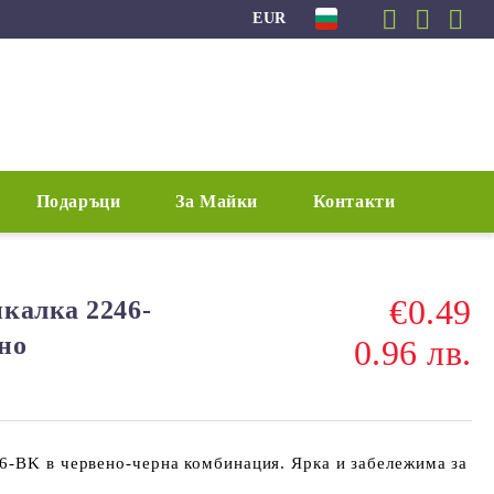
EUR
Подаръци
За Майки
Контакти
€0.49
калка 2246-
но
0.96 лв.
6-BK в червено-черна комбинация. Ярка и забележима за