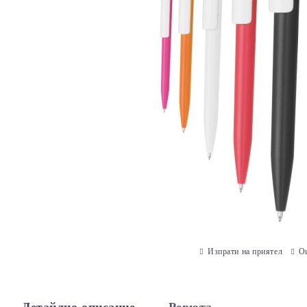
Изпрати на приятел
О