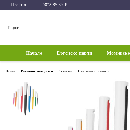
Профил
0878 85 89 19
Начало
Ергенско парти
Моминско
Начало
Рекламни материали
Химикали
Пластмасови химикали