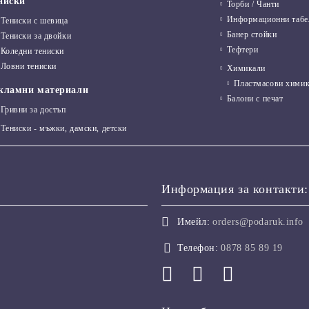
ниски
Торби / Чанти
Информационни табе
Тениски с шевица
Банер стойки
Тениски за двойки
Тефтери
Коледни тениски
Ловни тениски
Химикали
Пластмасови хими
кламни материали
Балони с печат
Гривни за достъп
Тениски - мъжки, дамски, детски
Информация за контакти:
Имейл:
orders@podaruk.info
Телефон:
0878 85 89 19