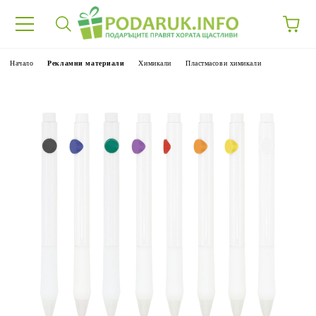
Начало
Рекламни материали
Химикали
Пластмасови химикали