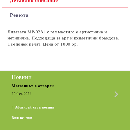
Детайлно описание
Съгласен съм с
Политиката за лични данни
Ревюта
Ние ще се свържем с вас в рамките на работния ден.
Лилавата MP-9281 с гел мастило е артистична и
нетипична. Подходяща за арт и козметични брандове.
Тампонен печат. Цена от 1000 бр.
Новини
Магазинът е отворен
Сезо
Крат
20 Фев 2024
15 Де
Абонирай се за новини
Виж всички