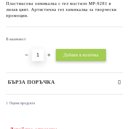
Пластмасова химикалка с гел мастило MP-9281 в
лилав цвят. Артистична гел химикалка за творчески
промоции.
Добави в желани
В наличност
БЪРЗА ПОРЪЧКА
САМО ПОПЪЛНЕТЕ 3 ПОЛЕТА
Оцени продукта