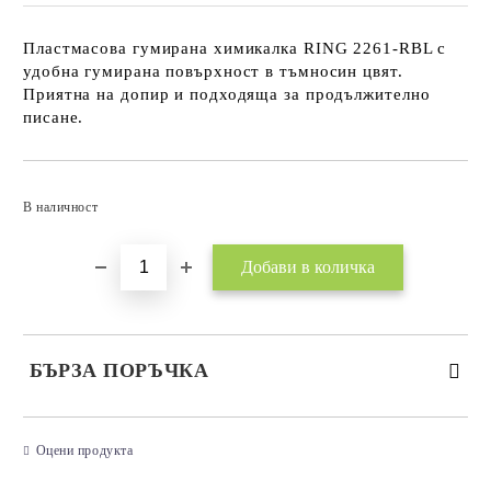
Пластмасова гумирана химикалка RING 2261-RBL с
удобна гумирана повърхност в тъмносин цвят.
Приятна на допир и подходяща за продължително
писане.
Добави в желани
В наличност
БЪРЗА ПОРЪЧКА
САМО ПОПЪЛНЕТЕ 3 ПОЛЕТА
Оцени продукта