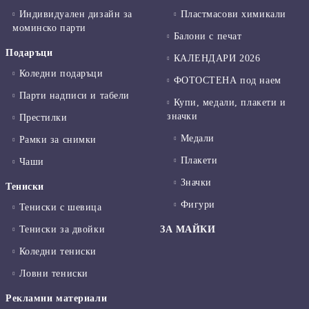
Индивидуален дизайн за
Пластмасови химикали
моминско парти
Балони с печат
Подаръци
КАЛЕНДАРИ 2026
Коледни подаръци
ФОТОСТЕНА под наем
Парти надписи и табели
Купи, медали, плакети и
значки
Престилки
Медали
Рамки за снимки
Плакети
Чаши
Значки
Тениски
Фигури
Тениски с шевица
Тениски за двойки
ЗА МАЙКИ
Коледни тениски
Ловни тениски
Рекламни материали