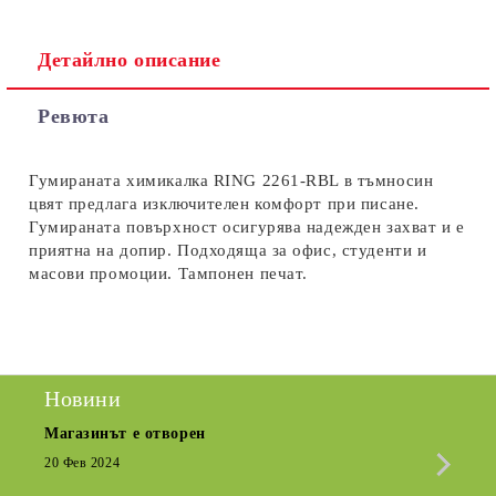
Детайлно описание
Съгласен съм с
Политиката за лични данни
Ревюта
Ние ще се свържем с вас в рамките на работния ден.
Гумираната химикалка RING 2261-RBL в тъмносин
цвят предлага изключителен комфорт при писане.
Гумираната повърхност осигурява надежден захват и е
приятна на допир. Подходяща за офис, студенти и
масови промоции. Тампонен печат.
Новини
Магазинът е отворен
Сезо
Крат
20 Фев 2024
15 Де