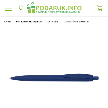
Начало
Рекламни материали
Химикали
Пластмасови химикали