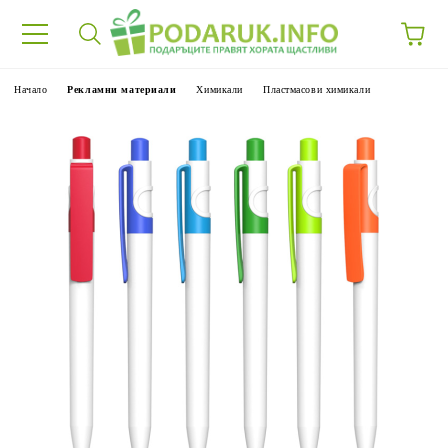
Начало
Рекламни материали
Химикали
Пластмасови химикали