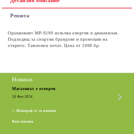
Детайлно описание
Съгласен съм с
Политиката за лични данни
Ревюта
Ние ще се свържем с вас в рамките на работния ден.
Оранжевият MP-9290 излъчва енергия и динамизъм.
Подходящ за спортни брандове и промоции на
открито. Тампонен печат. Цена от 1000 бр.
Новини
Магазинът е отворен
Сезо
Крат
20 Фев 2024
15 Де
Абонирай се за новини
Виж всички