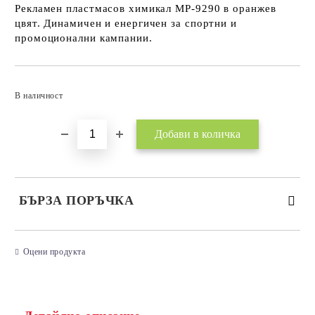
Рекламен пластмасов химикал MP-9290 в оранжев
цвят. Динамичен и енергичен за спортни и
промоционални кампании.
Добави в желани
В наличност
БЪРЗА ПОРЪЧКА
САМО ПОПЪЛНЕТЕ 3 ПОЛЕТА
Оцени продукта