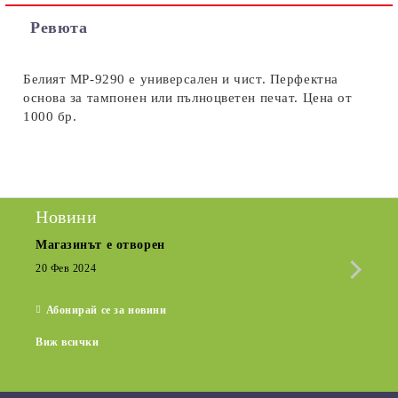
Съгласен съм с
Политиката за лични данни
Ревюта
Ние ще се свържем с вас в рамките на работния ден.
Белият MP-9290 е универсален и чист. Перфектна
основа за тампонен или пълноцветен печат. Цена от
1000 бр.
Новини
Магазинът е отворен
Сезо
Крат
20 Фев 2024
15 Де
Абонирай се за новини
Виж всички