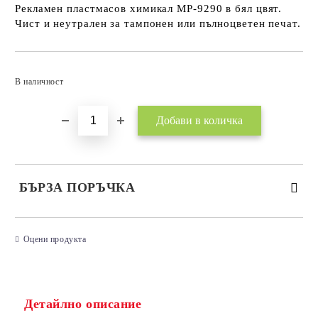
Рекламен пластмасов химикал MP-9290 в бял цвят.
Чист и неутрален за тампонен или пълноцветен печат.
Добави в желани
В наличност
БЪРЗА ПОРЪЧКА
САМО ПОПЪЛНЕТЕ 3 ПОЛЕТА
Оцени продукта
Детайлно описание