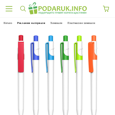
Начало
Рекламни материали
Химикали
Пластмасови химикали