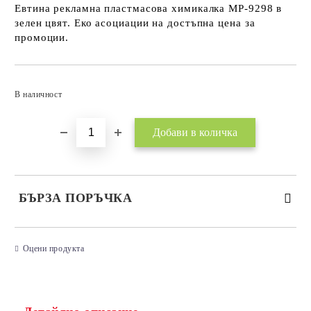
Евтина рекламна пластмасова химикалка MP-9298 в
зелен цвят. Еко асоциации на достъпна цена за
промоции.
Добави в желани
В наличност
БЪРЗА ПОРЪЧКА
САМО ПОПЪЛНЕТЕ 3 ПОЛЕТА
Оцени продукта