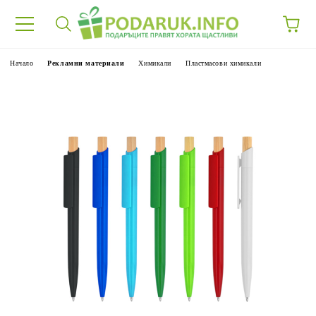
Начало
Рекламни материали
Химикали
Пластмасови химикали