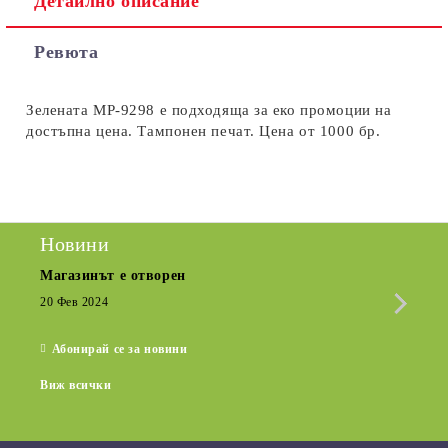
Детайлно описание
Съгласен съм с
Политиката за лични данни
Ревюта
Ние ще се свържем с вас в рамките на работния ден.
Зелената MP-9298 е подходяща за еко промоции на
достъпна цена. Тампонен печат. Цена от 1000 бр.
Новини
Магазинът е отворен
Сезо
Крат
20 Фев 2024
15 Де
Абонирай се за новини
Виж всички