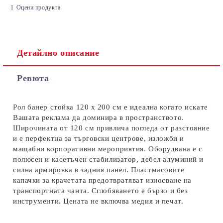
Оцени продукта
Детайлно описание
Съгласен съм с
Политиката за лични данни
Ревюта
Ние ще се свържем с вас в рамките на работния ден.
Рол банер стойка 120 х 200 см е идеална когато искате
Вашата реклама да доминира в пространството.
Широчината от 120 см привлича погледа от разстояние
и е перфектна за търговски центрове, изложби и
мащабни корпоративни мероприятия. Оборудвана е с
полюсен и касетъчен стабилизатор, дебел алуминий и
силна армировка в задния панел. Пластмасовите
капачки за крачетата предотвратяват износване на
транспортната чанта. Сглобяването е бързо и без
инструменти. Цената не включва медия и печат.