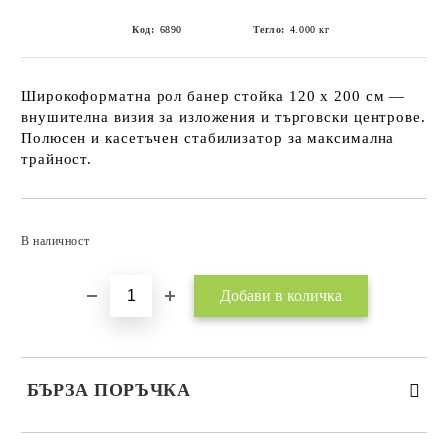
Код:
6890
Тегло:
4.000
кг
Широкоформатна рол банер стойка 120 х 200 см —
внушителна визия за изложения и търговски центрове.
Полюсен и касетъчен стабилизатор за максимална
трайност.
Добави в желани
В наличност
БЪРЗА ПОРЪЧКА
САМО ПОПЪЛНЕТЕ 3 ПОЛЕТА