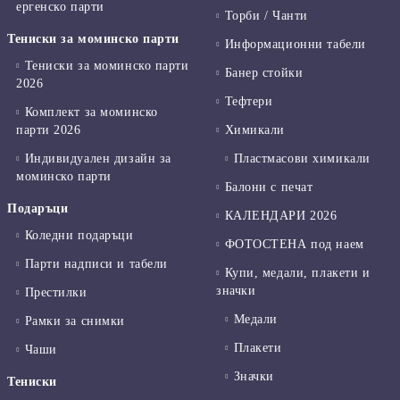
ергенско парти
Торби / Чанти
Тениски за моминско парти
Информационни табели
Тениски за моминско парти
Банер стойки
2026
Тефтери
Комплект за моминско
парти 2026
Химикали
Индивидуален дизайн за
Пластмасови химикали
моминско парти
Балони с печат
Подаръци
КАЛЕНДАРИ 2026
Коледни подаръци
ФОТОСТЕНА под наем
Парти надписи и табели
Купи, медали, плакети и
значки
Престилки
Медали
Рамки за снимки
Плакети
Чаши
Значки
Тениски