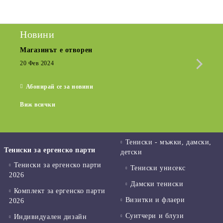
Новини
Магазинът е отворен
Сезо
Крат
20 Фев 2024
15 Де
Абонирай се за новини
Виж всички
Тениски - мъжки, дамски,
Тениски за ергенско парти
детски
Тениски за ергенско парти
Тениски унисекс
2026
Дамски тениски
Комплект за ергенско парти
Визитки и флаери
2026
Суитчери и блузи
Индивидуален дизайн