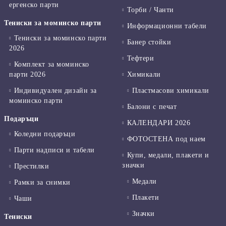
ергенско парти
Торби / Чанти
Тениски за моминско парти
Информационни табели
Тениски за моминско парти
Банер стойки
2026
Тефтери
Комплект за моминско
парти 2026
Химикали
Индивидуален дизайн за
Пластмасови химикали
моминско парти
Балони с печат
Подаръци
КАЛЕНДАРИ 2026
Коледни подаръци
ФОТОСТЕНА под наем
Парти надписи и табели
Купи, медали, плакети и
значки
Престилки
Медали
Рамки за снимки
Плакети
Чаши
Значки
Тениски