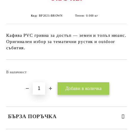
Код:
BP2021-BROWN
Тегло:
0.000
кг
Кафява PVC гривна за достъп — земен и топъл нюанс.
Оригинален избор за тематични рустик и outdoor
събития.
Добави в желани
В наличност
БЪРЗА ПОРЪЧКА
САМО ПОПЪЛНЕТЕ 3 ПОЛЕТА