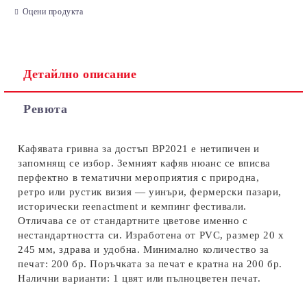
Оцени продукта
Детайлно описание
Съгласен съм с
Политиката за лични данни
Ревюта
Ние ще се свържем с вас в рамките на работния ден.
Кафявата гривна за достъп BP2021 е нетипичен и
запомнящ се избор. Земният кафяв нюанс се вписва
перфектно в тематични мероприятия с природна,
ретро или рустик визия — уинъри, фермерски пазари,
исторически reenactment и кемпинг фестивали.
Отличава се от стандартните цветове именно с
нестандартността си. Изработена от PVC, размер 20 х
245 мм, здрава и удобна. Минимално количество за
печат: 200 бр. Поръчката за печат е кратна на 200 бр.
Налични варианти: 1 цвят или пълноцветен печат.