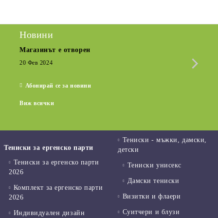
Новини
Магазинът е отворен
Сезо
Крат
20 Фев 2024
15 Де
Абонирай се за новини
Виж всички
Тениски - мъжки, дамски,
Тениски за ергенско парти
детски
Тениски за ергенско парти
Тениски унисекс
2026
Дамски тениски
Комплект за ергенско парти
Визитки и флаери
2026
Суитчери и блузи
Индивидуален дизайн