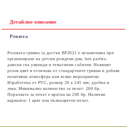
Детайлно описание
Съгласен съм с
Политиката за лични данни
Ревюта
Ние ще се свържем с вас в рамките на работния ден.
Розовата гривна за достъп BP2021 е незаменима при
организиране на детски рождени дни, hen parties,
дамски спа уикенди и тематични събития. Нежният
розов цвят я отличава от стандартните гривни и добавя
позитивна атмосфера към всяко мероприятие.
Изработена от PVC, размер 20 х 245 мм, удобна и
лека. Минимално количество за печат: 200 бр.
Поръчката за печат е кратна на 200 бр. Налични
варианти: 1 цвят или пълноцветен печат.