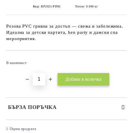
Код:
BP2021-PINK
Тегло:
0.000
кг
Розова PVC гривна за достъп — свежа и забележима.
Идеална за детски партита, hen party и дамски спа
мероприятия.
Добави в желани
В наличност
БЪРЗА ПОРЪЧКА
САМО ПОПЪЛНЕТЕ 3 ПОЛЕТА
Оцени продукта