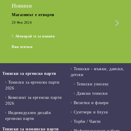
Новини
Магазинът е отворен
Сезо
Крат
20 Фев 2024
15 Де
Абонирай се за новини
Виж всички
Тениски - мъжки, дамски,
Тениски за ергенско парти
детски
Тениски за ергенско парти
Тениски унисекс
2026
Дамски тениски
Комплект за ергенско парти
Визитки и флаери
2026
Суитчери и блузи
Индивидуален дизайн
ергенско парти
Торби / Чанти
Тениски за моминско парти
Информационни табели