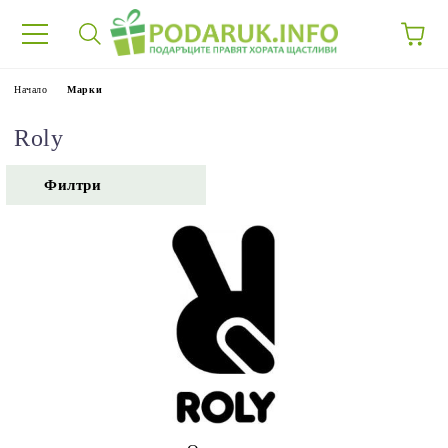
Начало
Марки
Roly
Филтри