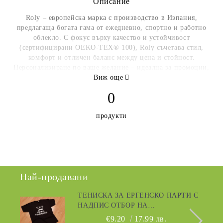
Описание
Roly
– европейска марка с производство в Изпания,
предлагаща богата гама от ежедневно, спортно и работно
облекло. С фокус върху качество и устойчивост
(сертифицирани OEKO‑TEX® 100), Roly съчетава стил,
комфорт и отличен баланс между цена и стойност.
Персонализиране по ваше желание – идеална за промоции,
фирмен брандинг и масова употреба.
Виж още
0
https://www.roly.eu/
продукти
Най-продавани
ТЕНИСКА ЗА ЕРГЕНСКО ПАРТИ С
НАДПИС ОТБОР НА
МЛАДОЖЕНЕЦА
€9.20
17.99 лв.