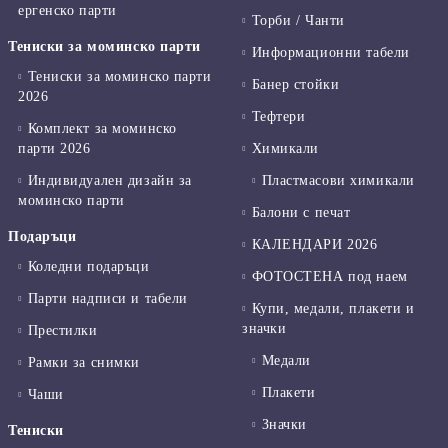
ергенско парти
Торби / Чанти
Тениски за моминско парти
Информационни табели
Тениски за моминско парти
Банер стойки
2026
Тефтери
Комплект за моминско
парти 2026
Химикали
Индивидуален дизайн за
Пластмасови химикали
моминско парти
Балони с печат
Подаръци
КАЛЕНДАРИ 2026
Коледни подаръци
ФОТОСТЕНА под наем
Парти надписи и табели
Купи, медали, плакети и
значки
Престилки
Медали
Рамки за снимки
Плакети
Чаши
Значки
Тениски