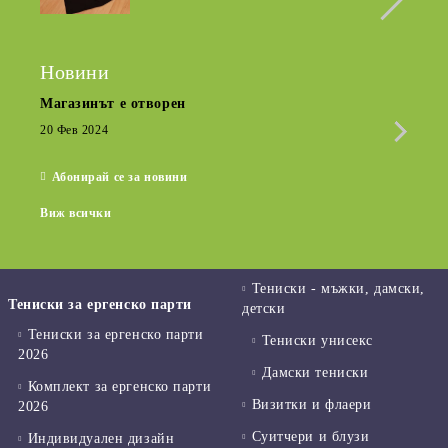
Новини
Магазинът е отворен
Сезо
Крат
20 Фев 2024
15 Де
Абонирай се за новини
Виж всички
Тениски - мъжки, дамски,
Тениски за ергенско парти
детски
Тениски за ергенско парти
Тениски унисекс
2026
Дамски тениски
Комплект за ергенско парти
Визитки и флаери
2026
Суитчери и блузи
Индивидуален дизайн